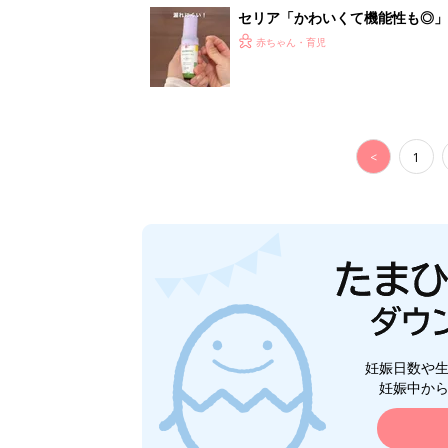
セリア「かわいくて機能性も◎」
赤ちゃん・育児
<
1
妊娠日数や
妊娠中か