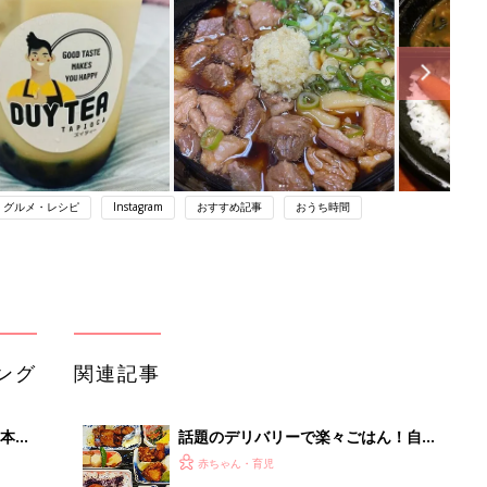
・グルメ・レシピ
Instagram
おすすめ記事
おうち時間
ング
関連記事
本
話題のデリバリーで楽々ごはん！自宅
2才
でお得においしく♪
赤ちゃん・育児
いっ