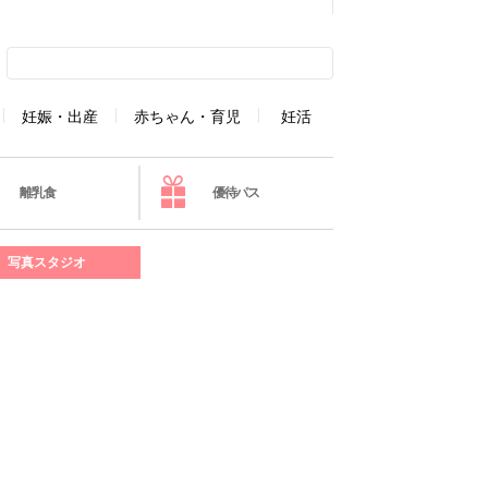
妊娠・出産
赤ちゃん・育児
妊活
離乳食
優待パス
写真スタジオ