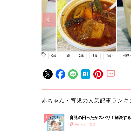
0歳
1歳
2歳
3歳
4歳～
料理
赤ちゃん・育児の人気記事ランキ
育児の困ったがズバリ！解決する
『ひよこクラブ 夏号』 4カ月～
赤ちゃん・育児
になるまで、育児に役立つ情報が