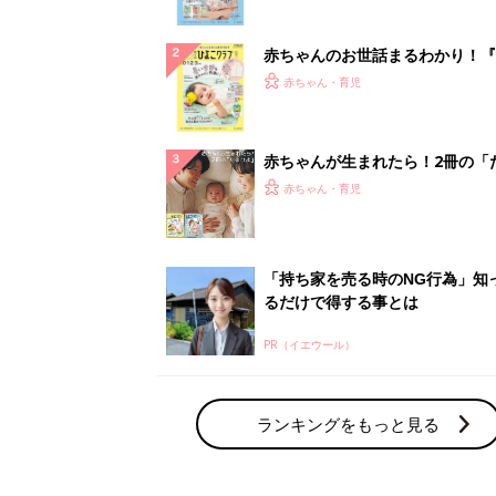
ぱい！
赤ちゃんのお世話まるわかり！『
てのひよこクラブ 夏号』〈巻頭
赤ちゃん・育児
集〉初めての授乳がうまくいく！
っぱい・ミルクの基本と夏のトラ
解決テク
赤ちゃんが生まれたら！2冊の「
ひよ」
赤ちゃん・育児
「持ち家を売る時のNG行為」知
るだけで得する事とは
PR（イエウール）
ランキングをもっと見る