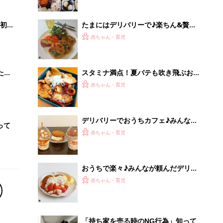
初め
たまにはデリバリーで♪楽ちん&贅沢
大特
ランチしちゃおう！
赤ちゃん・育児
 お
ブル
たま
スタミナ満点！夏バテも吹き飛ぶお肉
料理のデリバリー
赤ちゃん・育児
デリバリーでおうちカフェ♪みんなが
って
頼んだスイーツは？
赤ちゃん・育児
おうちで楽々♪みんなが頼んだデリバ
リーカフェごはん
赤ちゃん・育児
「持ち家を売る時のNG行為」知って