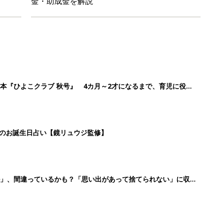
金・助成金を解説
本『ひよこクラブ 秋号』 4カ月～2才になるまで、育児に役立
日のお誕生日占い【鏡リュウジ監修】
ル」、間違っているかも？「思い出があって捨てられない」に収納