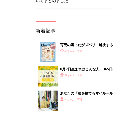
いてまとめました
新着記事
育児の困ったがズバリ！解決する
つ情報がいっぱい！
赤ちゃん・育児
8月7日生まれはこんな人 365
赤ちゃん・育児
あなたの「服を捨てるマイルー
スタイリストが喝！
赤ちゃん・育児