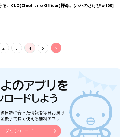
LO(Chief Life Officer)拝命。[ハハのさけび #103]
2
3
4
5
>
生後日数に合った情報を毎日お届け
ら産後まで長く使える無料アプリ
ダウンロード