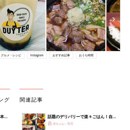
・グルメ・レシピ
Instagram
おすすめ記事
おうち時間
ング
関連記事
本
話題のデリバリーで楽々ごはん！自宅
2才
でお得においしく♪
赤ちゃん・育児
いっ