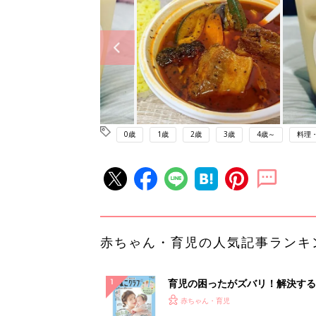
0歳
1歳
2歳
3歳
4歳～
料理
赤ちゃん・育児の人気記事ランキ
育児の困ったがズバリ！解決する
『ひよこクラブ 夏号』 4カ月～
赤ちゃん・育児
になるまで、育児に役立つ情報が