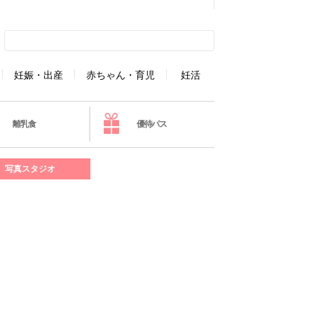
妊娠・出産
赤ちゃん・育児
妊活
離乳食
優待パス
写真スタジオ