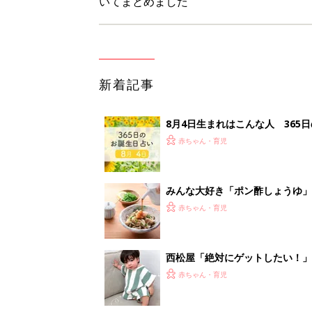
いてまとめました
新着記事
8月4日生まれはこんな人 365
赤ちゃん・育児
みんな大好き「ポン酢しょうゆ
養学的にも最高⁉
赤ちゃん・育児
西松屋「絶対にゲットしたい！
ズりアイテム5選
赤ちゃん・育児