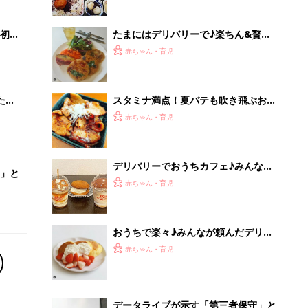
初め
たまにはデリバリーで♪楽ちん&贅沢
大特
ランチしちゃおう！
赤ちゃん・育児
 お
ブル
たま
スタミナ満点！夏バテも吹き飛ぶお肉
料理のデリバリー
赤ちゃん・育児
デリバリーでおうちカフェ♪みんなが
」と
頼んだスイーツは？
赤ちゃん・育児
おうちで楽々♪みんなが頼んだデリバ
リーカフェごはん
赤ちゃん・育児
データライブが示す「第三者保守」と