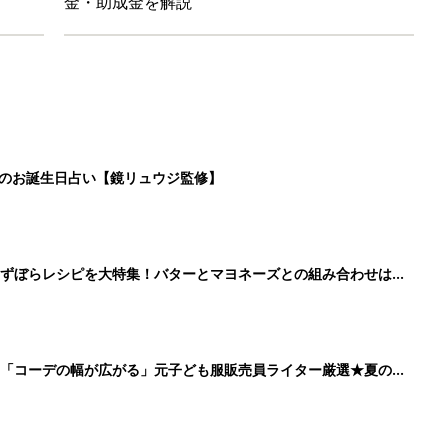
金・助成金を解説
日のお誕生日占い【鏡リュウジ監修】
」ずぼらレシピを大特集！バターとマヨネーズとの組み合わせは栄
」「コーデの幅が広がる」元子ども服販売員ライター厳選★夏のバ