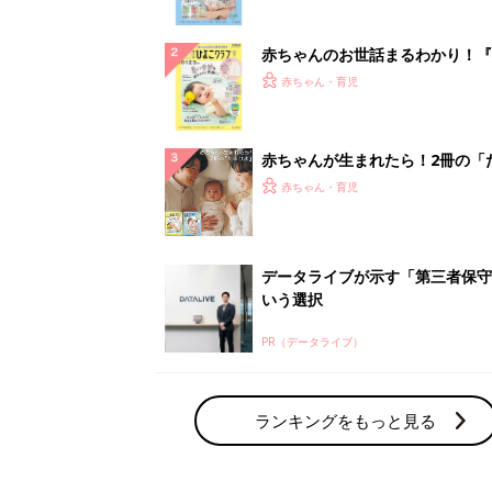
ぱい！
赤ちゃんのお世話まるわかり！『
てのひよこクラブ 夏号』〈巻頭
赤ちゃん・育児
集〉初めての授乳がうまくいく！
っぱい・ミルクの基本と夏のトラ
解決テク
赤ちゃんが生まれたら！2冊の「
ひよ」
赤ちゃん・育児
データライブが示す「第三者保守
いう選択
PR（データライブ）
ランキングをもっと見る