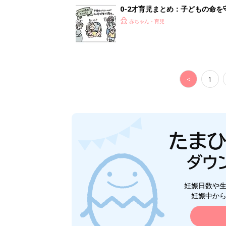
0-2才育児まとめ：子どもの命を守る、C
赤ちゃん・育児
<
1
妊娠日数や
妊娠中か