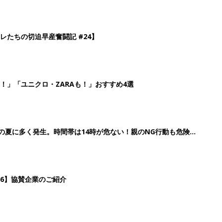
レたちの切迫早産奮闘記 #24】
！」「ユニクロ・ZARAも！」おすすめ4選
歳の夏に多く発生。時間帯は14時が危ない！親のNG行動も危険を
26】協賛企業のご紹介