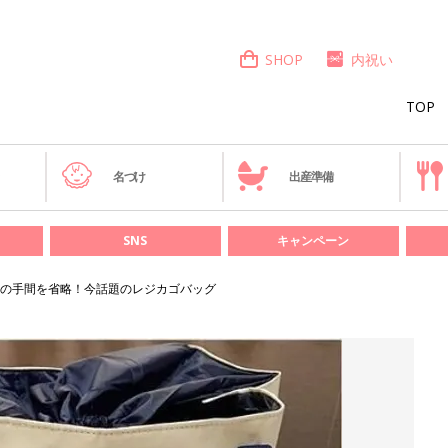
SHOP
内祝い
TOP
き
名づけ
出産準備
SNS
キャンペーン
の手間を省略！今話題のレジカゴバッグ