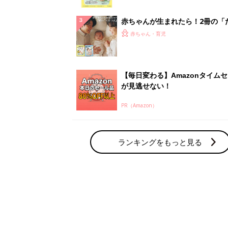
っぱい・ミルクの基本と夏のトラ
解決テク
赤ちゃんが生まれたら！2冊の「
ひよ」
赤ちゃん・育児
【毎日変わる】Amazonタイム
が見逃せない！
PR（Amazon）
ランキングをもっと見る