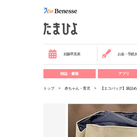
妊娠早見表
お金・手続
雑誌・書籍
アプリ
トップ
赤ちゃん・育児
【エコバッグ】袋詰め