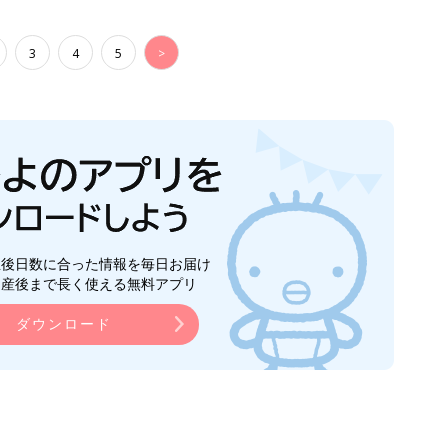
3
4
5
>
生後日数に合った情報を毎日お届け
ら産後まで長く使える無料アプリ
ダウンロード