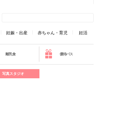
妊娠・出産
赤ちゃん・育児
妊活
離乳食
優待パス
写真スタジオ