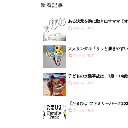
新着記事
ある決意を胸に動き出すママ【オ
赤ちゃん・育児
大人サンダル「サッと履きやすい
赤ちゃん・育児
子どもの水難事故は、7歳・14
まねく【専門家】
赤ちゃん・育児
【たまひよ ファミリーパーク20
赤ちゃん・育児