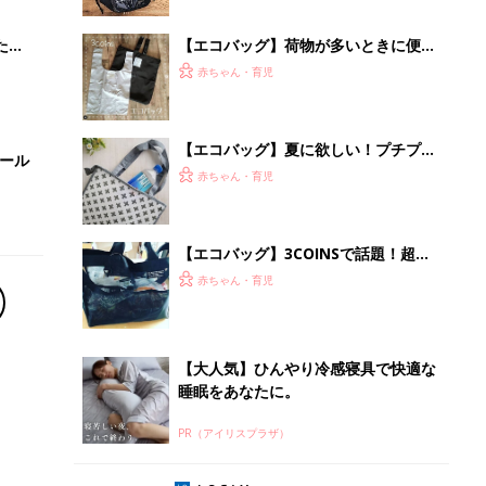
ブル
たま
【エコバッグ】荷物が多いときに便
利！両手が空くエコリュック
赤ちゃん・育児
【エコバッグ】夏に欲しい！プチプラ
セール
の超使える保冷バッグ
赤ちゃん・育児
【エコバッグ】3COINSで話題！超使
えるバッグ
赤ちゃん・育児
【大人気】ひんやり冷感寝具で快適な
睡眠をあなたに。
PR（アイリスプラザ）