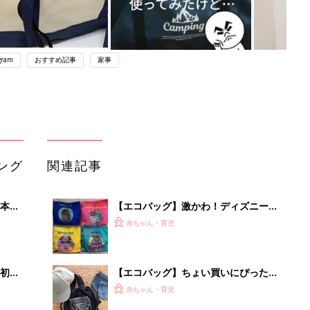
gram
おすすめ記事
家事
ング
関連記事
本
【エコバッグ】激かわ！ディズニーキ
2才
ャラのバッグ4選
赤ちゃん・育児
いっ
初め
【エコバッグ】ちょい買いにぴった
大特
り！プチプラミニバッグ
赤ちゃん・育児
 お