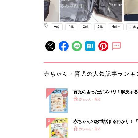
0歳
1歳
2歳
3歳
4歳～
Insta
赤ちゃん・育児の人気記事ランキ
育児の困ったがズバリ！解決する
『ひよこクラブ 秋号』 4カ月～
赤ちゃん・育児
になるまで、育児に役立つ情報が
ぱい！
赤ちゃんのお世話まるわかり！『
てのひよこクラブ 夏号』〈巻頭
赤ちゃん・育児
集〉初めての授乳がうまくいく！