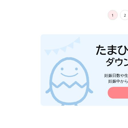
1
2
妊娠日数や
妊娠中か