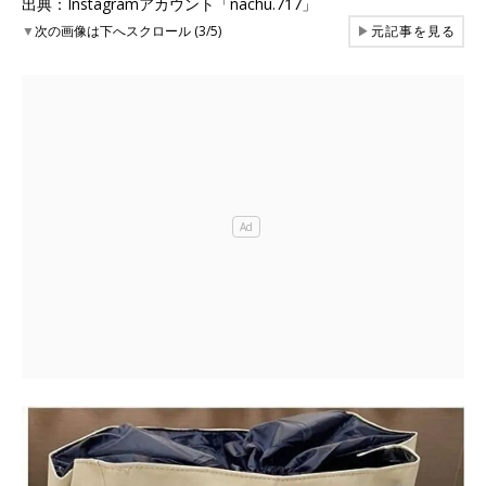
出典：Instagramアカウント「nachu.717」
▼
次の画像は下へスクロール (3/5)
▶
元記事を見る