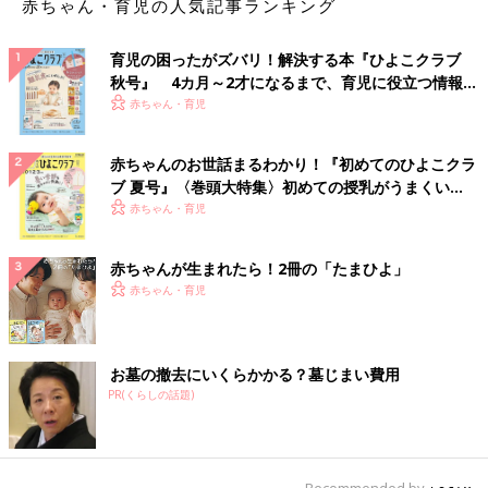
赤ちゃん・育児の人気記事ランキング
育児の困ったがズバリ！解決する本『ひよこクラブ
秋号』 4カ月～2才になるまで、育児に役立つ情報が
いっぱい！
赤ちゃん・育児
赤ちゃんのお世話まるわかり！『初めてのひよこクラ
ブ 夏号』〈巻頭大特集〉初めての授乳がうまくい
く！ おっぱい・ミルクの基本と夏のトラブル 解決テ
赤ちゃん・育児
ク
赤ちゃんが生まれたら！2冊の「たまひよ」
赤ちゃん・育児
お墓の撤去にいくらかかる？墓じまい費用
PR(くらしの話題)
Recommended by