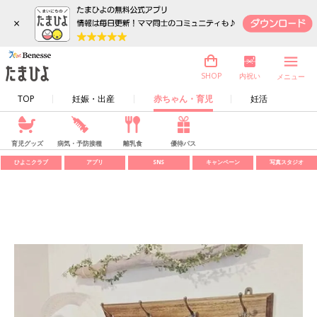
×
内祝い
SHOP
メニュー
TOP
妊娠・出産
赤ちゃん・育児
妊活
育児グッズ
病気・予防接種
離乳食
優待パス
ひよこクラブ
アプリ
SNS
キャンペーン
写真スタジオ