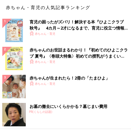
赤ちゃん・育児の人気記事ランキング
育児の困ったがズバリ！解決する本『ひよこクラブ
秋号』 4カ月～2才になるまで、育児に役立つ情報が
いっぱい！
赤ちゃん・育児
赤ちゃんのお世話まるわかり！『初めてのひよこクラ
ブ 夏号』〈巻頭大特集〉初めての授乳がうまくい
く！ おっぱい・ミルクの基本と夏のトラブル 解決テ
赤ちゃん・育児
ク
赤ちゃんが生まれたら！2冊の「たまひよ」
赤ちゃん・育児
お墓の撤去にいくらかかる？墓じまい費用
PR(くらしの話題)