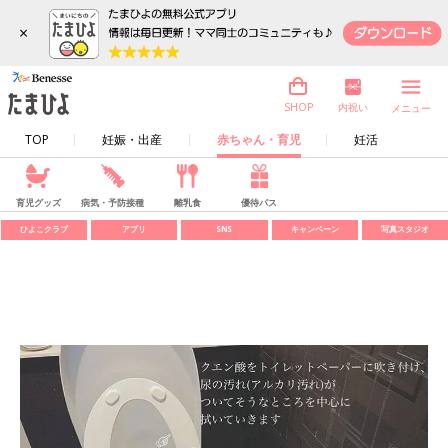
×
内祝い
SHOP
メニュー
TOP
妊娠・出産
赤ちゃん・育児
妊活
育児グッズ
病気・予防接種
離乳食
優待パス
ひよこクラブ
アプリ
SNS
キャンペーン
写真スタジオ