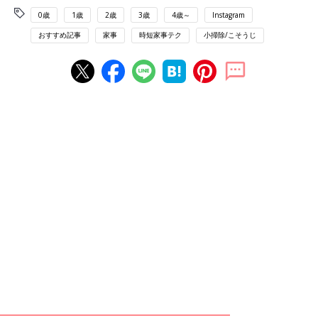
0歳
1歳
2歳
3歳
4歳～
Instagram
おすすめ記事
家事
時短家事テク
小掃除/こそうじ