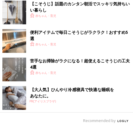
【こそうじ】話題のカンタン朝活でスッキリ気持ちい
い暮らし
赤ちゃん・育児
便利アイテムで毎日こそうじがラクラク！おすすめ5
選
赤ちゃん・育児
苦手なお掃除がラクになる！超使えるこそうじの工夫
4選
赤ちゃん・育児
【大人気】ひんやり冷感寝具で快適な睡眠を
あなたに。
PR(アイリスプラザ)
Recommended by