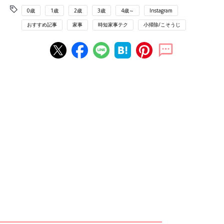
0歳
1歳
2歳
3歳
4歳～
Instagram
おすすめ記事
家事
時短家事テク
小掃除/こそうじ