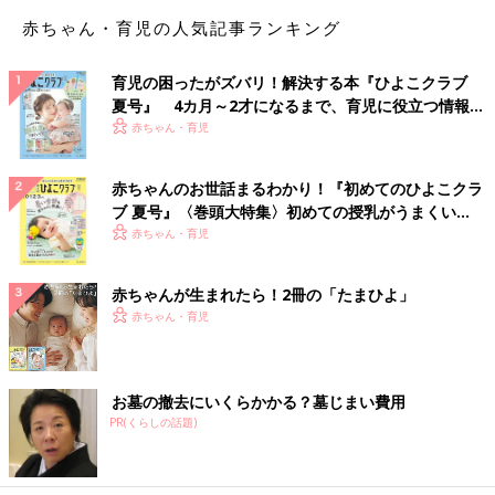
赤ちゃん・育児の人気記事ランキング
育児の困ったがズバリ！解決する本『ひよこクラブ
夏号』 4カ月～2才になるまで、育児に役立つ情報が
いっぱい！
赤ちゃん・育児
赤ちゃんのお世話まるわかり！『初めてのひよこクラ
ブ 夏号』〈巻頭大特集〉初めての授乳がうまくい
く！ おっぱい・ミルクの基本と夏のトラブル 解決テ
赤ちゃん・育児
ク
赤ちゃんが生まれたら！2冊の「たまひよ」
赤ちゃん・育児
お墓の撤去にいくらかかる？墓じまい費用
PR(くらしの話題)