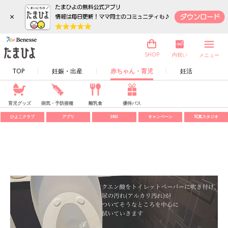
×
内祝い
SHOP
メニュー
TOP
妊娠・出産
赤ちゃん・育児
妊活
育児グッズ
病気・予防接種
離乳食
優待パス
ひよこクラブ
アプリ
SNS
キャンペーン
写真スタジオ