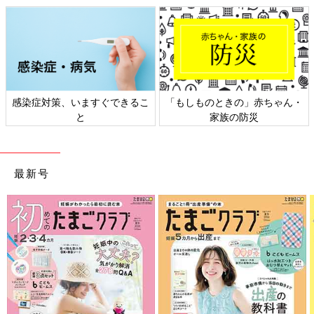
ん・
日本外来小児科学会リーフレッ
六星占術 細木かおりさんの人
ト検討会
相談
最新号