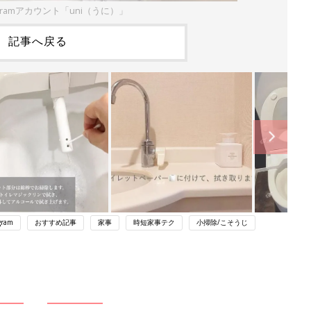
agramアカウント「uni（うに）」
記事へ戻る
gram
おすすめ記事
家事
時短家事テク
小掃除/こそうじ