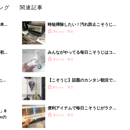
ング
関連記事
本
時短掃除したい！汚れ防止こそうじお
2才
すすめワザ5選
赤ちゃん・育児
いっ
初め
みんながやってる毎日こそうじはコ
大特
レ！おすすめこそうじ4選
赤ちゃん・育児
 お
ブル
たま
【こそうじ】話題のカンタン朝活でス
ッキリ気持ちいい暮らし
赤ちゃん・育児
便利アイテムで毎日こそうじがラクラ
」8
ク！おすすめ5選
赤ちゃん・育児
nの