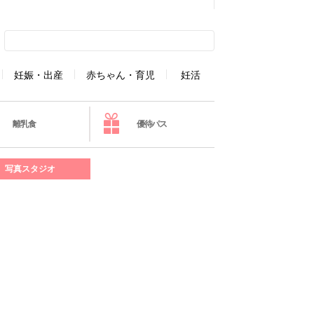
妊娠・出産
赤ちゃん・育児
妊活
離乳食
優待パス
写真スタジオ