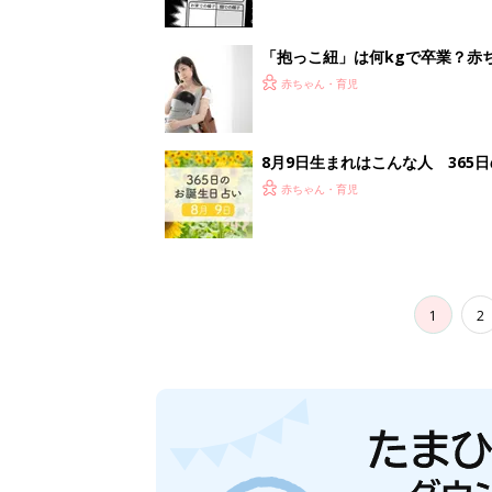
「抱っこ紐」は何kgで卒業？赤
赤ちゃん・育児
8月9日生まれはこんな人 365
赤ちゃん・育児
1
2