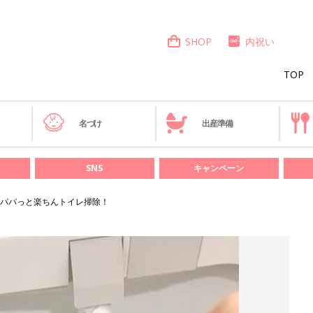
SHOP
内祝い
TOP
き
名づけ
出産準備
SNS
キャンペーン
パパっと楽ちんトイレ掃除！