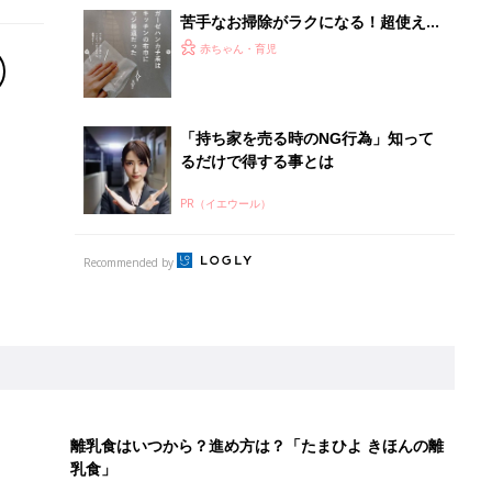
苦手なお掃除がラクになる！超使える
こそうじの工夫4選
赤ちゃん・育児
「持ち家を売る時のNG行為」知って
るだけで得する事とは
PR（イエウール）
Recommended by
離乳食はいつから？進め方は？「たまひよ きほんの離
乳食」