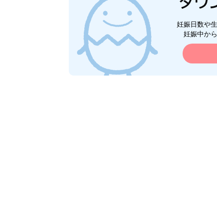
妊娠日数や
妊娠中か