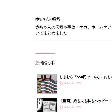
赤ちゃんの病気
赤ちゃんの病気や事故・ケガ、ホームケア
いてまとめました
新着記事
しまむら「550円でこんなにお
夏のバズりトップス4選
赤ちゃん・育児
【漫画】娘も夫も私もハッピー
うふう子育て ＃92』
赤ちゃん・育児