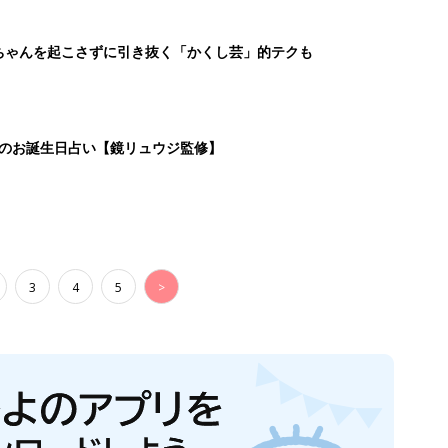
ちゃんを起こさずに引き抜く「かくし芸」的テクも
日のお誕生日占い【鏡リュウジ監修】
3
4
5
>