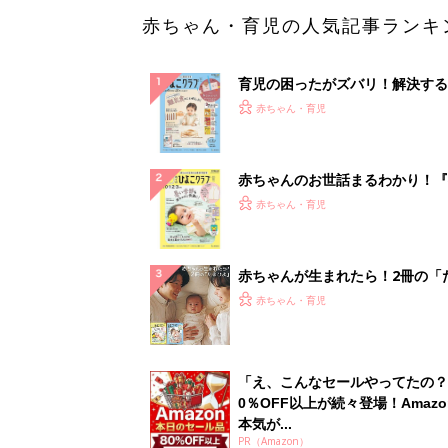
赤ちゃん・育児の人気記事ランキ
育児の困ったがズバリ！解決する
『ひよこクラブ 秋号』 4カ月～
赤ちゃん・育児
になるまで、育児に役立つ情報が
ぱい！
赤ちゃんのお世話まるわかり！『
てのひよこクラブ 夏号』〈巻頭
赤ちゃん・育児
集〉初めての授乳がうまくいく！
っぱい・ミルクの基本と夏のトラ
解決テク
赤ちゃんが生まれたら！2冊の「
ひよ」
赤ちゃん・育児
「え、こんなセールやってたの？
0％OFF以上が続々登場！Amazo
本気が...
PR（Amazon）