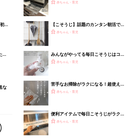
便利アイテムで毎日こそうじがラクラ
ク！おすすめ5選
赤ちゃん・育児
【大人気】ひんやり冷感寝具で快適な
睡眠をあなたに。
PR（アイリスプラザ）
Recommended by
離乳食はいつから？進め方は？「たまひよ きほんの離
乳食」