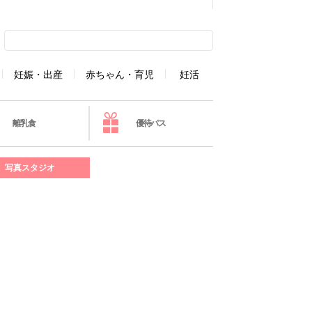
妊娠・出産
赤ちゃん・育児
妊活
離乳食
優待パス
写真スタジオ