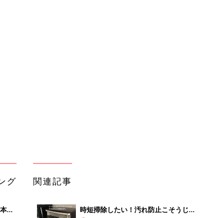
ング
関連記事
本
時短掃除したい！汚れ防止こそうじお
2才
すすめワザ5選
赤ちゃん・育児
いっ
初め
【こそうじ】話題のカンタン朝活でス
大特
ッキリ気持ちいい暮らし
赤ちゃん・育児
 お
ブル
たま
みんながやってる毎日こそうじはコ
レ！おすすめこそうじ4選
赤ちゃん・育児
苦手なお掃除がラクになる！超使える
送な
こそうじの工夫4選
赤ちゃん・育児