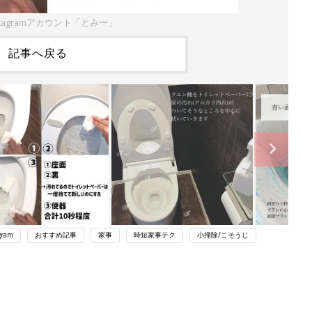
stagramアカウント「とみー」
記事へ戻る
gram
おすすめ記事
家事
時短家事テク
小掃除/こそうじ