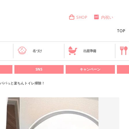
SHOP
内祝い
TOP
き
名づけ
出産準備
SNS
キャンペーン
パパっと楽ちんトイレ掃除！