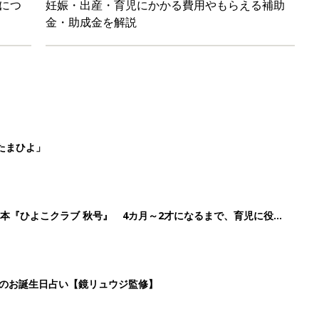
日のお誕生日占い【鏡リュウジ監修】
ル」、間違っているかも？「思い出があって捨てられない」に収納
2
3
4
5
>