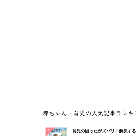
赤ちゃん・育児の人気記事ランキ
育児の困ったがズバリ！解決する
『ひよこクラブ 夏号』 4カ月～
赤ちゃん・育児
になるまで、育児に役立つ情報が
ぱい！
赤ちゃんのお世話まるわかり！『
てのひよこクラブ 夏号』〈巻頭
赤ちゃん・育児
集〉初めての授乳がうまくいく！
っぱい・ミルクの基本と夏のトラ
解決テク
赤ちゃんが生まれたら！2冊の「
ひよ」
赤ちゃん・育児
【あの会社も使ってる！】DM発
ら絶対チクタクメール便！