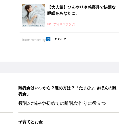
授乳の悩みや初めての離乳食作りに役立つ
子育てとお金
につ
妊娠・出産・育児にかかる費用やもらえる補助
金・助成金を解説
たまひよ」
本『ひよこクラブ 秋号』 4カ月～2才になるまで、育児に役立