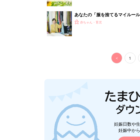
妊娠日数や
妊娠中か