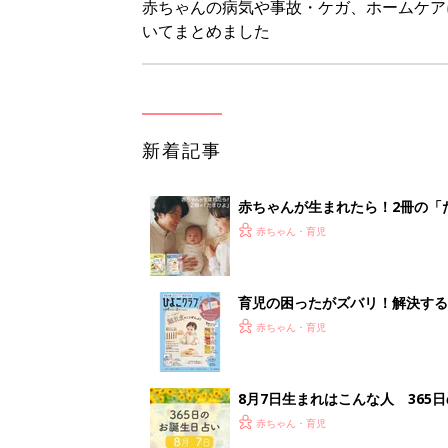
8月7日生まれはこんな人 365
赤ちゃん・育児
あなたの「服を捨てるマイルー
スタイリストが喝！
赤ちゃん・育児
<
1