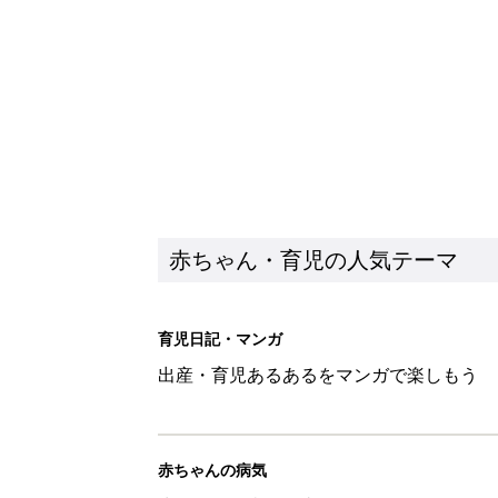
出産・育児あるあるをマンガで楽しもう
赤ちゃんの病気
赤ちゃんの病気や事故・ケガ、ホームケア
いてまとめました
新着記事
赤ちゃんが生まれたら！2冊の「
赤ちゃん・育児
育児の困ったがズバリ！解決する
つ情報がいっぱい！
赤ちゃん・育児