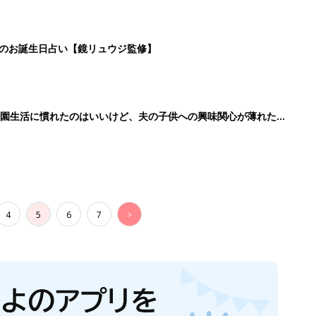
日のお誕生日占い【鏡リュウジ監修】
育園生活に慣れたのはいいけど、夫の子供への興味関心が薄れた気
91』
4
5
6
7
>