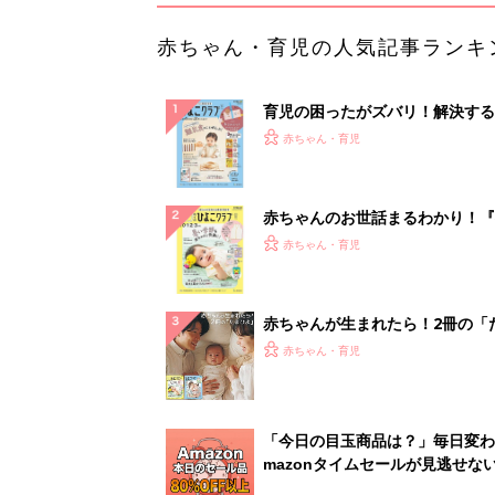
赤ちゃん・育児の人気記事ランキ
育児の困ったがズバリ！解決する
『ひよこクラブ 秋号』 4カ月～
赤ちゃん・育児
になるまで、育児に役立つ情報が
ぱい！
赤ちゃんのお世話まるわかり！『
てのひよこクラブ 夏号』〈巻頭
赤ちゃん・育児
集〉初めての授乳がうまくいく！
っぱい・ミルクの基本と夏のトラ
解決テク
赤ちゃんが生まれたら！2冊の「
ひよ」
赤ちゃん・育児
「今日の目玉商品は？」毎日変わ
mazonタイムセールが見逃せな