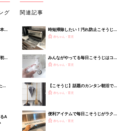
ング
関連記事
本
時短掃除したい！汚れ防止こそうじお
2才
すすめワザ5選
赤ちゃん・育児
いっ
初め
みんながやってる毎日こそうじはコ
大特
レ！おすすめこそうじ4選
赤ちゃん・育児
 お
ブル
たま
【こそうじ】話題のカンタン朝活でス
ッキリ気持ちいい暮らし
赤ちゃん・育児
便利アイテムで毎日こそうじがラクラ
るA
ク！おすすめ5選
赤ちゃん・育児
い