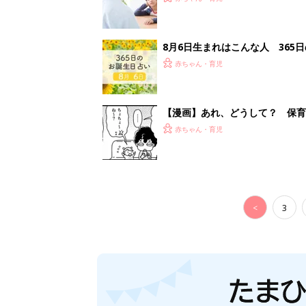
8月6日生まれはこんな人 365
赤ちゃん・育児
【漫画】あれ、どうして？ 保
がする……！『ふうふう子育て ＃
赤ちゃん・育児
<
3