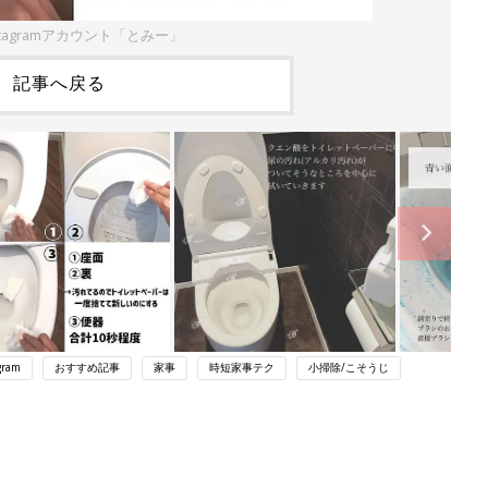
stagramアカウント「とみー」
記事へ戻る
gram
おすすめ記事
家事
時短家事テク
小掃除/こそうじ