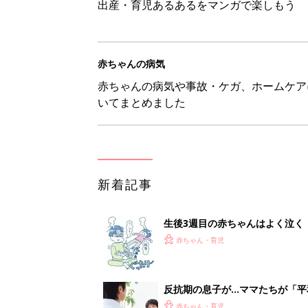
出産・育児あるあるをマンガで楽しもう
赤ちゃんの病気
赤ちゃんの病気や事故・ケガ、ホームケア
いてまとめました
新着記事
生後3週目の赤ちゃんはよく泣く
って本当？【専門家】
赤ちゃん・育児
反抗期の息子が...ママたちが「
赤ちゃん・育児