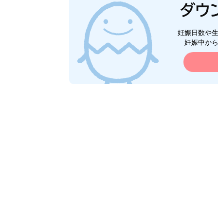
妊娠日数や
妊娠中か