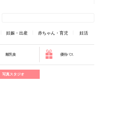
妊娠・出産
赤ちゃん・育児
妊活
離乳食
優待パス
写真スタジオ