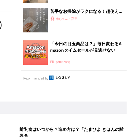
苦手なお掃除がラクになる！超使える
こそうじの工夫4選
赤ちゃん・育児
「今日の目玉商品は？」毎日変わるA
mazonタイムセールが見逃せない
PR（Amazon）
Recommended by
離乳食はいつから？進め方は？「たまひよ きほんの離
乳食」