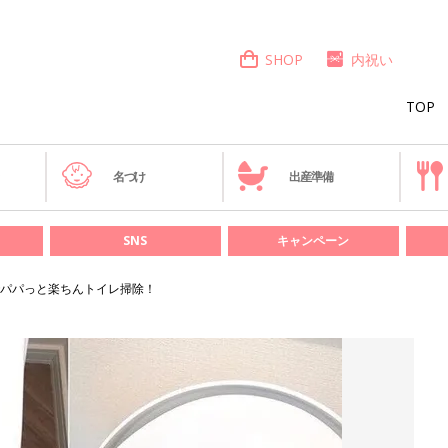
SHOP
内祝い
TOP
き
名づけ
出産準備
SNS
キャンペーン
パパっと楽ちんトイレ掃除！