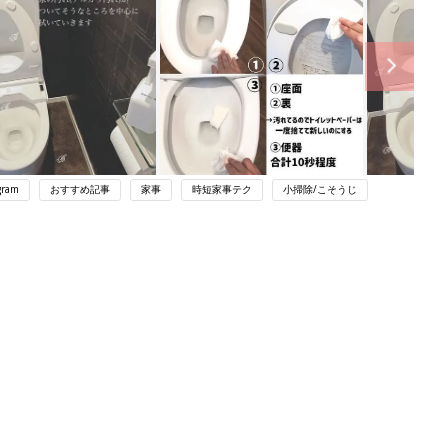
gram
おすすめ記事
家事
時短家事テク
小掃除/こそうじ
ング
関連記事
本
時短掃除したい！汚れ防止こそうじお
2才
すすめワザ5選
赤ちゃん・育児
いっ