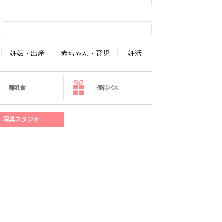
妊娠・出産
赤ちゃん・育児
妊活
離乳食
優待パス
写真スタジオ