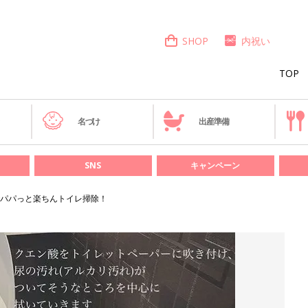
SHOP
内祝い
TOP
き
名づけ
出産準備
SNS
キャンペーン
パパっと楽ちんトイレ掃除！