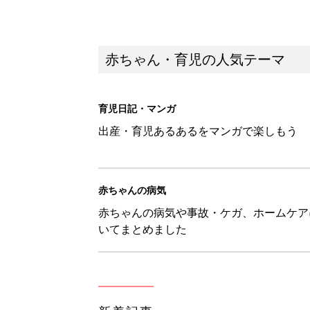
いてまとめました
新着記事
育児中の自由時間は朝だけ!? マ
赤ちゃん・育児
8月4日生まれはこんな人 365
赤ちゃん・育児
みんな大好き「ポン酢しょうゆ
養学的にも最高⁉
赤ちゃん・育児