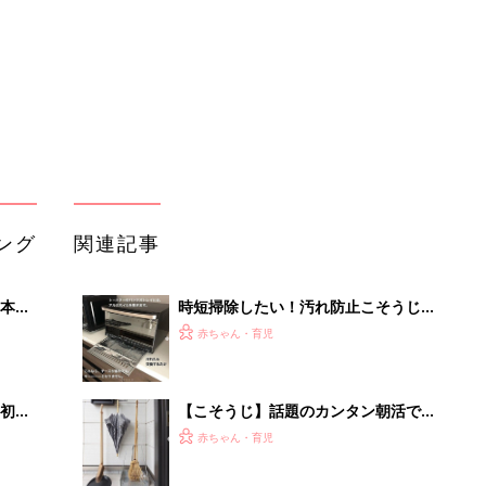
初め
【こそうじ】話題のカンタン朝活でス
大特
ッキリ気持ちいい暮らし
赤ちゃん・育児
 お
ブル
たま
みんながやってる毎日こそうじはコ
レ！おすすめこそうじ4選
赤ちゃん・育児
苦手なお掃除がラクになる！超使える
嘆く
こそうじの工夫4選
赤ちゃん・育児
つく
便利アイテムで毎日こそうじがラクラ
ク！おすすめ5選
赤ちゃん・育児
「うちの社員はやる気がない」と嘆く