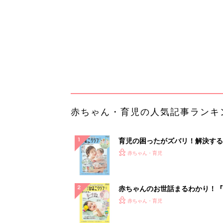
ぱい！
赤ちゃんのお世話まるわかり！『
てのひよこクラブ 夏号』〈巻頭
赤ちゃん・育児
集〉初めての授乳がうまくいく！
っぱい・ミルクの基本と夏のトラ
解決テク
赤ちゃんが生まれたら！2冊の「
ひよ」
赤ちゃん・育児
「うちの社員はやる気がない」と
リーダーへの警鐘。自律型組織を
る前に外せな...
PR（ビズヒント）
ランキングをもっと見る