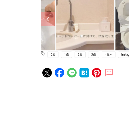
0歳
1歳
2歳
3歳
4歳～
Insta
赤ちゃん・育児の人気記事ランキ
育児の困ったがズバリ！解決する
『ひよこクラブ 夏号』 4カ月～
赤ちゃん・育児
になるまで、育児に役立つ情報が