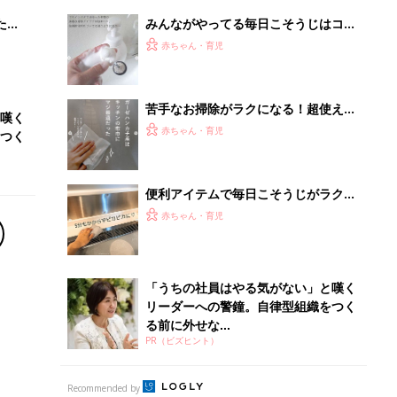
リーダーへの警鐘。自律型組織をつく
る前に外せな...
PR（ビズヒント）
Recommended by
離乳食はいつから？進め方は？「たまひよ きほんの離
乳食」
授乳の悩みや初めての離乳食作りに役立つ
子育てとお金
につ
妊娠・出産・育児にかかる費用やもらえる補助