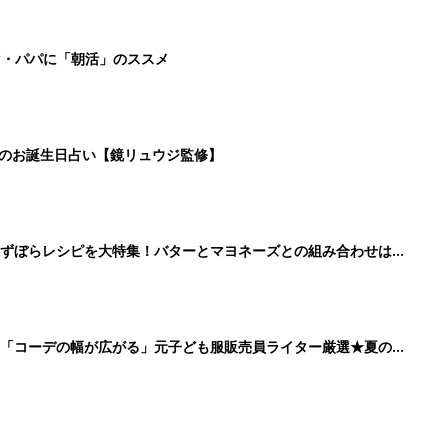
」「コーデの幅が広がる」元子ども服販売員ライター厳選★夏のバ
5
6
7
8
>
生後日数に合った情報を毎日お届け
ら産後まで長く使える無料アプリ
ダウンロード