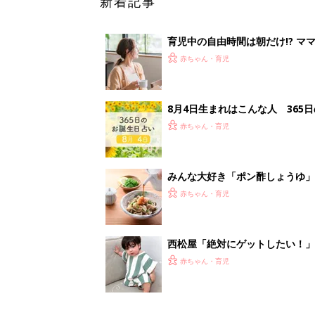
西松屋「絶対にゲットしたい！
ズりアイテム5選
赤ちゃん・育児
<
4
妊娠日数や
妊娠中か