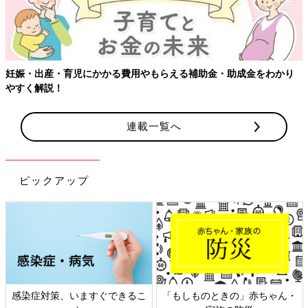
連載一覧へ
ピックアップ
・
日本外来小児科学会リーフレッ
六星占術 細木かおりさんの人