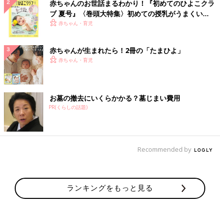
赤ちゃんのお世話まるわかり！『初めてのひよこクラ
ブ 夏号』〈巻頭大特集〉初めての授乳がうまくい
く！ おっぱい・ミルクの基本と夏のトラブル 解決テ
赤ちゃん・育児
ク
赤ちゃんが生まれたら！2冊の「たまひよ」
赤ちゃん・育児
お墓の撤去にいくらかかる？墓じまい費用
PR(くらしの話題)
Recommended by
ランキングをもっと見る