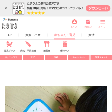
×
内祝い
SHOP
メニュー
TOP
妊娠・出産
赤ちゃん・育児
妊活
育児グッズ
病気・予防接種
離乳食
優待パス
ひよこクラブ
アプリ
SNS
キャンペーン
写真スタジオ