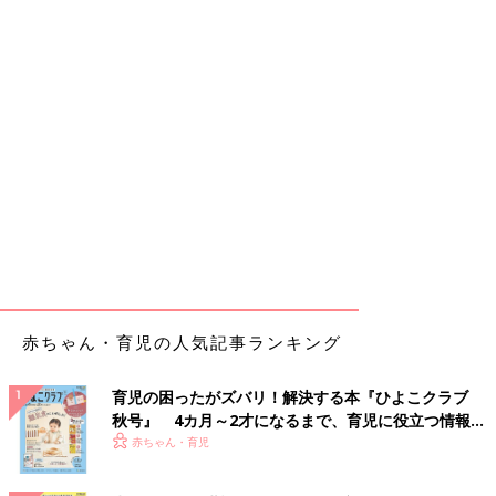
赤ちゃん・育児の人気記事ランキング
育児の困ったがズバリ！解決する本『ひよこクラブ
秋号』 4カ月～2才になるまで、育児に役立つ情報が
いっぱい！
赤ちゃん・育児