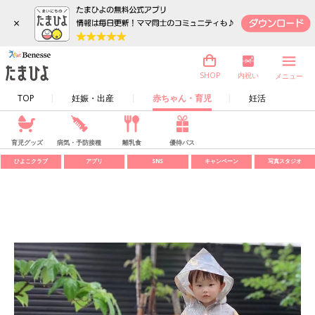
×
内祝い
SHOP
メニュー
TOP
妊娠・出産
赤ちゃん・育児
妊活
育児グッズ
病気・予防接種
離乳食
優待パス
ひよこクラブ
アプリ
SNS
キャンペーン
写真スタジオ