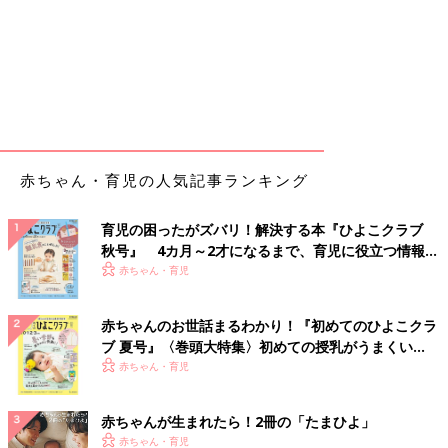
赤ちゃん・育児の人気記事ランキング
育児の困ったがズバリ！解決する本『ひよこクラブ
秋号』 4カ月～2才になるまで、育児に役立つ情報が
いっぱい！
赤ちゃん・育児
赤ちゃんのお世話まるわかり！『初めてのひよこクラ
ブ 夏号』〈巻頭大特集〉初めての授乳がうまくい
く！ おっぱい・ミルクの基本と夏のトラブル 解決テ
赤ちゃん・育児
ク
赤ちゃんが生まれたら！2冊の「たまひよ」
赤ちゃん・育児