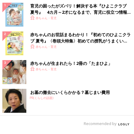
育児の困ったがズバリ！解決する本『ひよこクラブ
夏号』 4カ月～2才になるまで、育児に役立つ情報が
いっぱい！
赤ちゃん・育児
赤ちゃんのお世話まるわかり！『初めてのひよこクラ
ブ 夏号』〈巻頭大特集〉初めての授乳がうまくい
く！ おっぱい・ミルクの基本と夏のトラブル 解決テ
赤ちゃん・育児
ク
赤ちゃんが生まれたら！2冊の「たまひよ」
赤ちゃん・育児
お墓の撤去にいくらかかる？墓じまい費用
PR(くらしの話題)
Recommended by