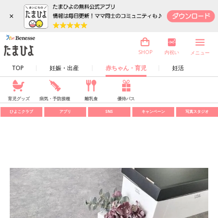
×
内祝い
SHOP
メニュー
TOP
妊娠・出産
赤ちゃん・育児
妊活
育児グッズ
病気・予防接種
離乳食
優待パス
ひよこクラブ
アプリ
SNS
キャンペーン
写真スタジオ