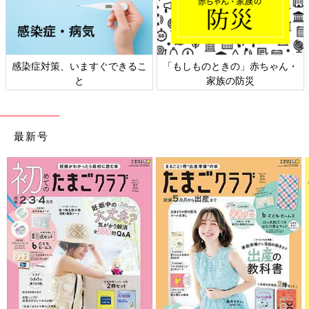
赤ちゃん・
日本外来小児科学会リーフレッ
六星占術 細木かおりさ
ト検討会
相談
最新号