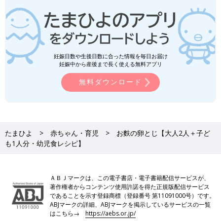
妊娠日数や生後日数に合った情報を毎日お届け
妊娠中から産後まで長く使える無料アプリ
無料ダウンロード
たまひよ
赤ちゃん・育児
お麩の卵とじ【大人2人＋子ど
も1人分・幼児食レシピ】
ＡＢＪマークは、この電子書店・電子書籍配信サービスが、
著作権者からコンテンツ使用許諾を得た正規版配信サービス
であることを示す登録商標（登録番号 第11091000号）です。
ABJマークの詳細、ABJマークを掲示しているサービスの一覧
はこちら→
https://aebs.or.jp/