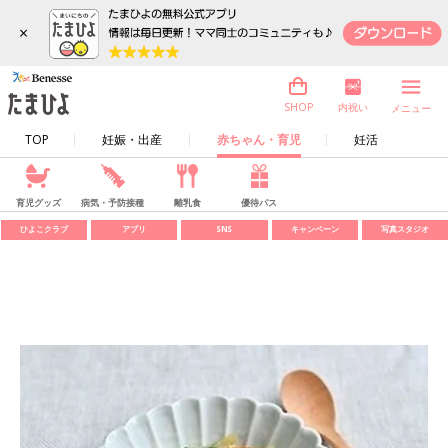
×
内祝い
SHOP
メニュー
TOP
妊娠・出産
赤ちゃん・育児
妊活
育児グッズ
病気・予防接種
離乳食
優待パス
ひよこクラブ
アプリ
SNS
キャンペーン
写真スタジオ