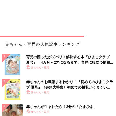
赤ちゃん・育児の人気記事ランキング
育児の困ったがズバリ！解決する本『ひよこクラブ
夏号』 4カ月～2才になるまで、育児に役立つ情報が
いっぱい！
赤ちゃん・育児
赤ちゃんのお世話まるわかり！『初めてのひよこクラ
ブ 夏号』〈巻頭大特集〉初めての授乳がうまくい
く！ おっぱい・ミルクの基本と夏のトラブル 解決テ
赤ちゃん・育児
ク
赤ちゃんが生まれたら！2冊の「たまひよ」
赤ちゃん・育児