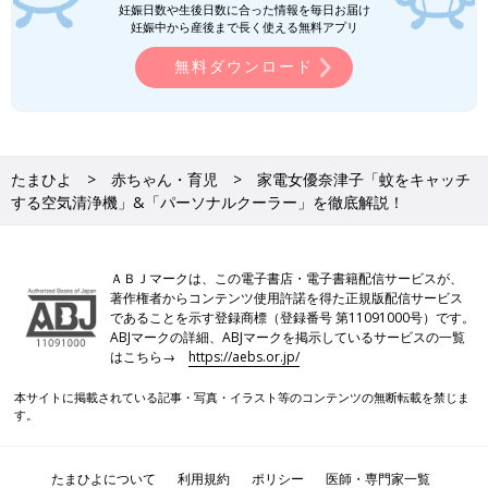
妊娠日数や生後日数に合った情報を毎日お届け
妊娠中から産後まで長く使える無料アプリ
無料ダウンロード
たまひよ
赤ちゃん・育児
家電女優奈津子「蚊をキャッチ
する空気清浄機」&「パーソナルクーラー」を徹底解説！
ＡＢＪマークは、この電子書店・電子書籍配信サービスが、
著作権者からコンテンツ使用許諾を得た正規版配信サービス
であることを示す登録商標（登録番号 第11091000号）です。
ABJマークの詳細、ABJマークを掲示しているサービスの一覧
はこちら→
https://aebs.or.jp/
本サイトに掲載されている記事・写真・イラスト等のコンテンツの無断転載を禁じま
す。
たまひよについて
利用規約
ポリシー
医師・専門家一覧