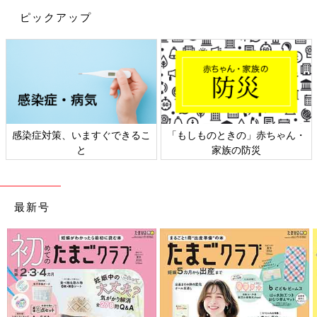
ピックアップ
ん・
日本外来小児科学会リーフレッ
六星占術 細木かおりさんの
ト検討会
相談
最新号