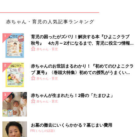
赤ちゃん・育児の人気記事ランキング
育児の困ったがズバリ！解決する本『ひよこクラブ
秋号』 4カ月～2才になるまで、育児に役立つ情報が
いっぱい！
赤ちゃん・育児
赤ちゃんのお世話まるわかり！『初めてのひよこクラ
ブ 夏号』〈巻頭大特集〉初めての授乳がうまくい
く！ おっぱい・ミルクの基本と夏のトラブル 解決テ
赤ちゃん・育児
ク
赤ちゃんが生まれたら！2冊の「たまひよ」
赤ちゃん・育児
お墓の撤去にいくらかかる？墓じまい費用
PR(くらしの話題)