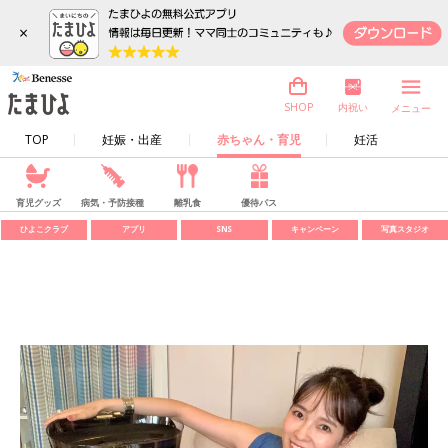
×
内祝い
SHOP
メニュー
TOP
妊娠・出産
赤ちゃん・育児
妊活
育児グッズ
病気・予防接種
離乳食
優待パス
ひよこクラブ
アプリ
SNS
キャンペーン
写真スタジオ