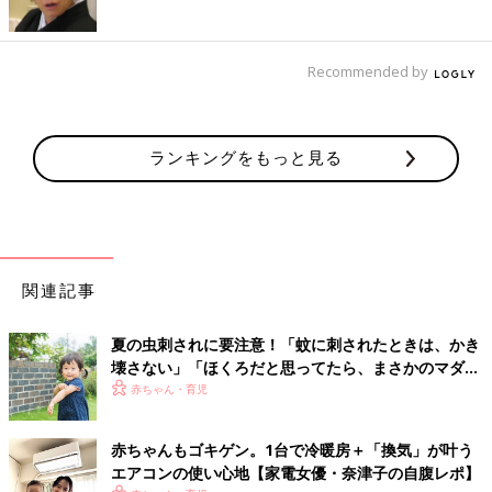
Recommended by
ランキングをもっと見る
関連記事
夏の虫刺されに要注意！「蚊に刺されたときは、かき
壊さない」「ほくろだと思ってたら、まさかのマダ
ニ」【皮膚科医】
赤ちゃん・育児
赤ちゃんもゴキゲン。1台で冷暖房＋「換気」が叶う
エアコンの使い心地【家電女優・奈津子の自腹レポ】