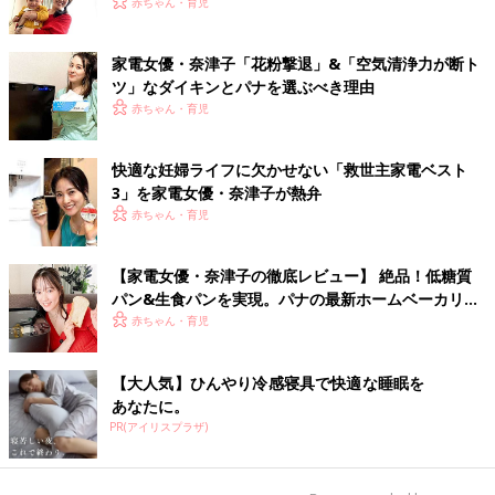
赤ちゃん・育児
家電女優・奈津子「花粉撃退」&「空気清浄力が断ト
ツ」なダイキンとパナを選ぶべき理由
赤ちゃん・育児
快適な妊婦ライフに欠かせない「救世主家電ベスト
3」を家電女優・奈津子が熱弁
赤ちゃん・育児
【家電女優・奈津子の徹底レビュー】 絶品！低糖質
パン&生食パンを実現。パナの最新ホームベーカリー
は食卓の救世主だった
赤ちゃん・育児
【大人気】ひんやり冷感寝具で快適な睡眠を
あなたに。
PR(アイリスプラザ)