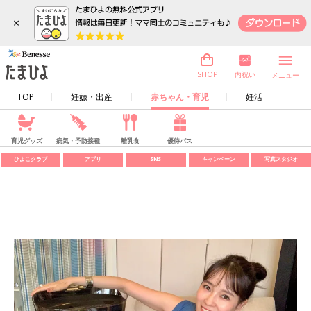
×
内祝い
SHOP
メニュー
TOP
妊娠・出産
赤ちゃん・育児
妊活
育児グッズ
病気・予防接種
離乳食
優待パス
ひよこクラブ
アプリ
SNS
キャンペーン
写真スタジオ