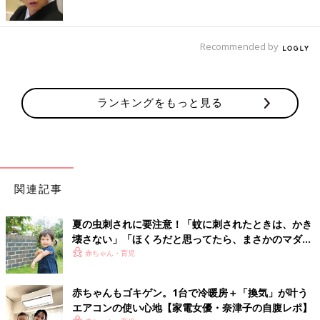
Recommended by
ランキングをもっと見る
関連記事
夏の虫刺されに要注意！「蚊に刺されたときは、かき
壊さない」「ほくろだと思ってたら、まさかのマダ
ニ」【皮膚科医】
赤ちゃん・育児
赤ちゃんもゴキゲン。1台で冷暖房＋「換気」が叶う
エアコンの使い心地【家電女優・奈津子の自腹レポ】