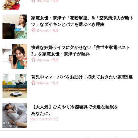
赤ちゃん・育児
家電女優・奈津子「花粉撃退」&「空気清浄力が断ト
ツ」なダイキンとパナを選ぶべき理由
赤ちゃん・育児
快適な妊婦ライフに欠かせない「救世主家電ベスト
3」を家電女優・奈津子が熱弁
赤ちゃん・育児
育児中ママ・パパをお助け！揃えておきたい家電5選
赤ちゃん・育児
【大人気】ひんやり冷感寝具で快適な睡眠を
あなたに。
PR(アイリスプラザ)