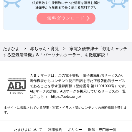
妊娠日数や生後日数に合った情報を毎日お届け
妊娠中から産後まで長く使える無料アプリ
無料ダウンロード
たまひよ
赤ちゃん・育児
家電女優奈津子「蚊をキャッチ
する空気清浄機」&「パーソナルクーラー」を徹底解説！
ＡＢＪマークは、この電子書店・電子書籍配信サービスが、
著作権者からコンテンツ使用許諾を得た正規版配信サービス
であることを示す登録商標（登録番号 第11091000号）です。
ABJマークの詳細、ABJマークを掲示しているサービスの一覧
はこちら→
https://aebs.or.jp/
本サイトに掲載されている記事・写真・イラスト等のコンテンツの無断転載を禁じま
す。
たまひよについて
利用規約
ポリシー
医師・専門家一覧