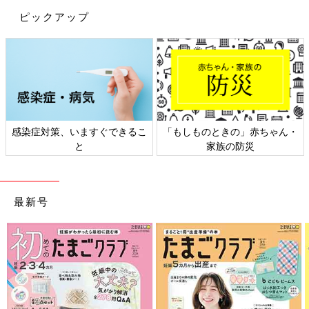
ピックアップ
日本外来小児科学会リーフレッ
六星占術 細木かおりさんの人生
ト検討会
相談
最新号