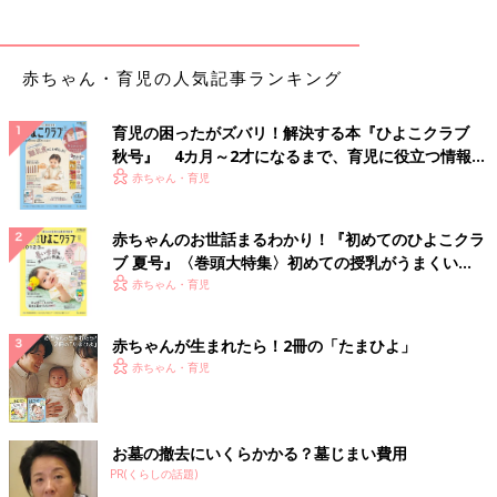
赤ちゃん・育児の人気記事ランキング
育児の困ったがズバリ！解決する本『ひよこクラブ
秋号』 4カ月～2才になるまで、育児に役立つ情報が
いっぱい！
赤ちゃん・育児
赤ちゃんのお世話まるわかり！『初めてのひよこクラ
ブ 夏号』〈巻頭大特集〉初めての授乳がうまくい
く！ おっぱい・ミルクの基本と夏のトラブル 解決テ
赤ちゃん・育児
ク
赤ちゃんが生まれたら！2冊の「たまひよ」
赤ちゃん・育児
お墓の撤去にいくらかかる？墓じまい費用
PR(くらしの話題)