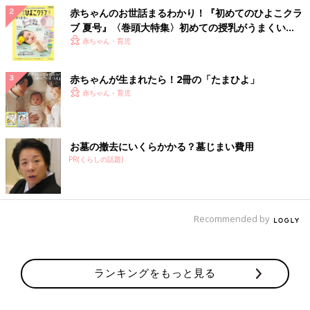
赤ちゃんのお世話まるわかり！『初めてのひよこクラ
ブ 夏号』〈巻頭大特集〉初めての授乳がうまくい
く！ おっぱい・ミルクの基本と夏のトラブル 解決テ
赤ちゃん・育児
ク
赤ちゃんが生まれたら！2冊の「たまひよ」
赤ちゃん・育児
お墓の撤去にいくらかかる？墓じまい費用
PR(くらしの話題)
Recommended by
ランキングをもっと見る