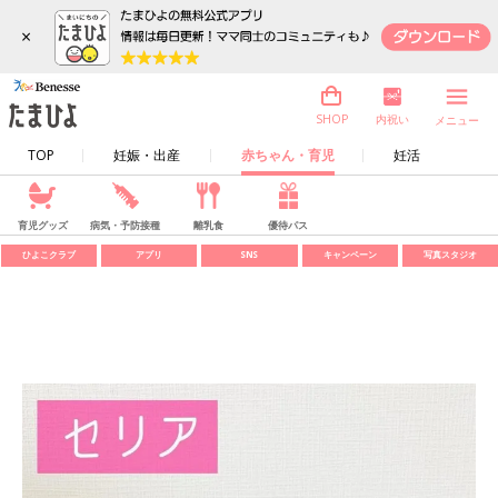
×
内祝い
SHOP
メニュー
TOP
妊娠・出産
赤ちゃん・育児
妊活
育児グッズ
病気・予防接種
離乳食
優待パス
ひよこクラブ
アプリ
SNS
キャンペーン
写真スタジオ