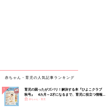
赤ちゃん・育児の人気記事ランキング
育児の困ったがズバリ！解決する本『ひよこクラブ
秋号』 4カ月～2才になるまで、育児に役立つ情報が
いっぱい！
赤ちゃん・育児