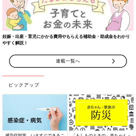
用やもらえる補助金・助成金をわかり
【ワクチン接種できるものも
連載一覧へ
ピックアップ
できるこ
「もしものときの」赤ちゃん・
日本外来小児科学会リ