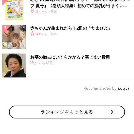
ブ 夏号』〈巻頭大特集〉初めての授乳がうまくい
く！ おっぱい・ミルクの基本と夏のトラブル 解決テ
赤ちゃん・育児
ク
赤ちゃんが生まれたら！2冊の「たまひよ」
赤ちゃん・育児
お墓の撤去にいくらかかる？墓じまい費用
PR(くらしの話題)
Recommended by
ランキングをもっと見る