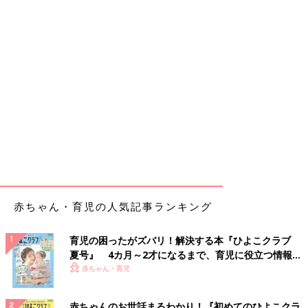
赤ちゃん・育児の人気記事ランキング
育児の困ったがズバリ！解決する本『ひよこクラブ
夏号』 4カ月～2才になるまで、育児に役立つ情報が
いっぱい！
赤ちゃん・育児
赤ちゃんのお世話まるわかり！『初めてのひよこクラ