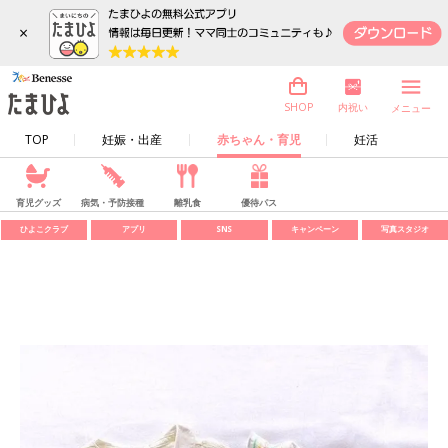
×
内祝い
SHOP
メニュー
TOP
妊娠・出産
赤ちゃん・育児
妊活
育児グッズ
病気・予防接種
離乳食
優待パス
ひよこクラブ
アプリ
SNS
キャンペーン
写真スタジオ