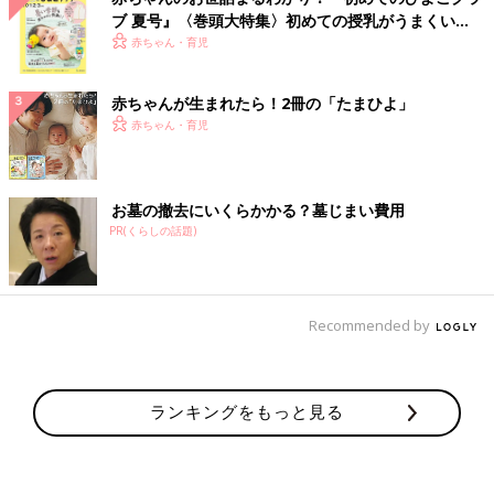
ブ 夏号』〈巻頭大特集〉初めての授乳がうまくい
く！ おっぱい・ミルクの基本と夏のトラブル 解決テ
赤ちゃん・育児
ク
赤ちゃんが生まれたら！2冊の「たまひよ」
赤ちゃん・育児
お墓の撤去にいくらかかる？墓じまい費用
PR(くらしの話題)
Recommended by
ランキングをもっと見る