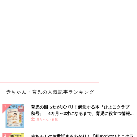
赤ちゃん・育児の人気記事ランキング
育児の困ったがズバリ！解決する本『ひよこクラブ
秋号』 4カ月～2才になるまで、育児に役立つ情報が
いっぱい！
赤ちゃん・育児
赤ちゃんのお世話まるわかり！『初めてのひよこクラ