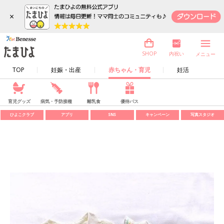
×
内祝い
SHOP
メニュー
TOP
妊娠・出産
赤ちゃん・育児
妊活
育児グッズ
病気・予防接種
離乳食
優待パス
ひよこクラブ
アプリ
SNS
キャンペーン
写真スタジオ