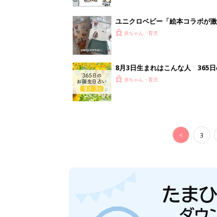
ユニクロベビー「絵本コラボが激
5選
赤ちゃん・育児
8月3日生まれはこんな人 365
赤ちゃん・育児
<
3