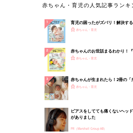
赤ちゃん・育児の人気記事ランキ
育児の困ったがズバリ！解決する
『ひよこクラブ 夏号』 4カ月～
赤ちゃん・育児
になるまで、育児に役立つ情報が
ぱい！
赤ちゃんのお世話まるわかり！『
てのひよこクラブ 夏号』〈巻頭
赤ちゃん・育児
集〉初めての授乳がうまくいく！
っぱい・ミルクの基本と夏のトラ
解決テク
赤ちゃんが生まれたら！2冊の「
ひよ」
赤ちゃん・育児
ピアスをしてても痛くないヘッド
がありました
PR（Marshall Group AB）