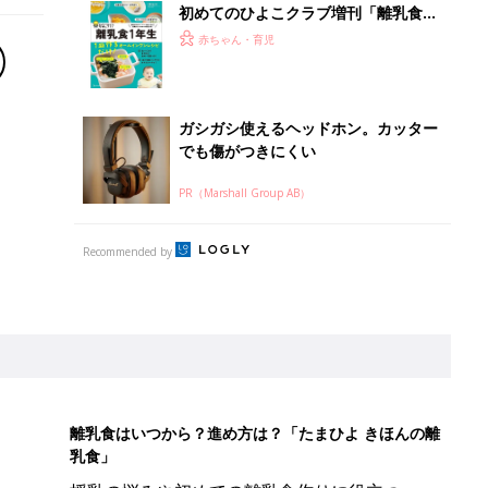
初めてのひよこクラブ増刊「離乳食1
年生 1皿作るだけ！オールインワン​レ
赤ちゃん・育児
シピ」
ガシガシ使えるヘッドホン。カッター
でも傷がつきにくい
PR（Marshall Group AB）
Recommended by
離乳食はいつから？進め方は？「たまひよ きほんの離
乳食」