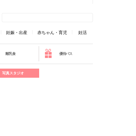
妊娠・出産
赤ちゃん・育児
妊活
離乳食
優待パス
写真スタジオ