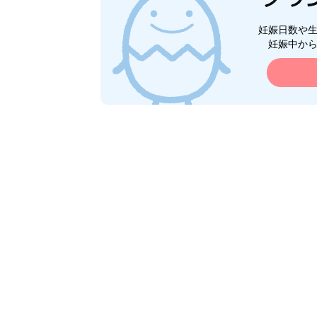
妊娠日数や
妊娠中か