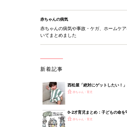
赤ちゃんの病気
赤ちゃんの病気や事故・ケガ、ホームケア
いてまとめました
新着記事
西松屋「絶対にゲットしたい！
ズりアイテム5選
赤ちゃん・育児
0-2才育児まとめ：子どもの命を守る、C
赤ちゃん・育児