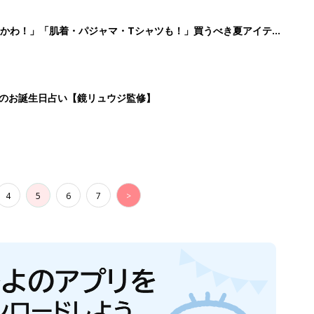
かわ！」「肌着・パジャマ・Tシャツも！」買うべき夏アイテム
日のお誕生日占い【鏡リュウジ監修】
4
5
6
7
>