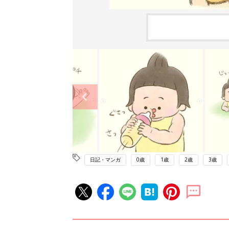
日記・マンガ
0歳
1歳
2歳
3歳