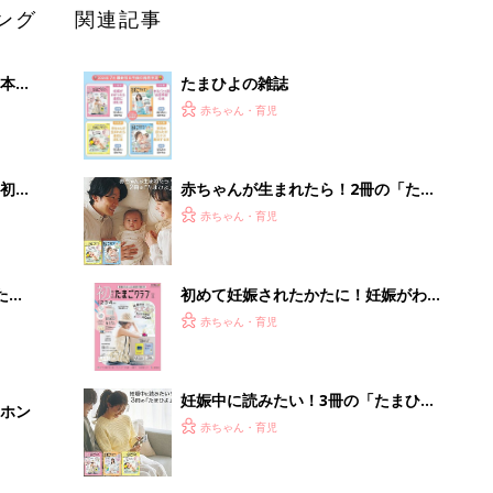
ング
関連記事
本
たまひよの雑誌
2才
赤ちゃん・育児
いっ
初め
赤ちゃんが生まれたら！2冊の「たま
大特
ひよ」
赤ちゃん・育児
 お
ブル
たま
初めて妊娠されたかたに！妊娠がわか
ったら最初に読む本『初めてのたまご
赤ちゃん・育児
クラブ 夏号』
妊娠中に読みたい！3冊の「たまひ
ホン
よ」
赤ちゃん・育児