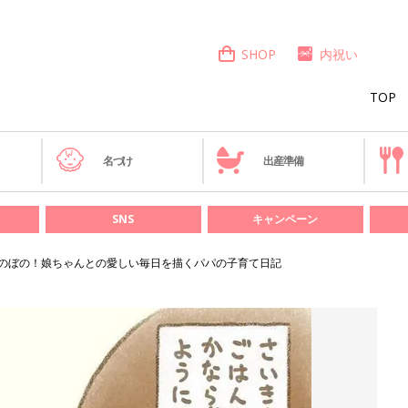
SHOP
内祝い
TOP
き
名づけ
出産準備
SNS
キャンペーン
のぼの！娘ちゃんとの愛しい毎日を描くパパの子育て日記