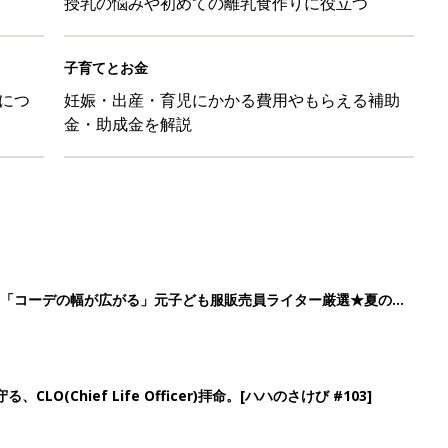
授乳の悩みや初めての離乳食作りに役立つ
子育てとお金
につ
妊娠・出産・育児にかかる費用やもらえる補助
金・助成金を解説
」「コーデの幅が広がる」元子ども服販売員ライター厳選★夏のバ
LO(Chief Life Officer)拝命。[ハハのさけび #103]