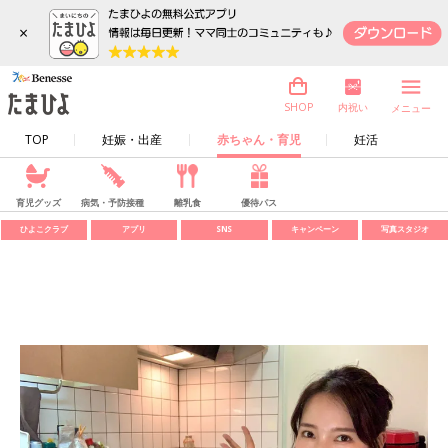
×
内祝い
SHOP
メニュー
TOP
妊娠・出産
赤ちゃん・育児
妊活
育児グッズ
病気・予防接種
離乳食
優待パス
ひよこクラブ
アプリ
SNS
キャンペーン
写真スタジオ