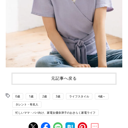
元記事へ戻る
0歳
1歳
2歳
3歳
ライフスタイル
4歳～
タレント・有名人
忙しいママ・パパ向け、家電女優奈津子のおきらく家電ライフ