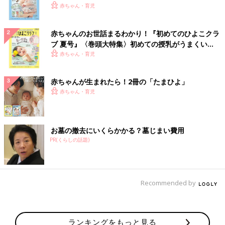
いっぱい！
赤ちゃん・育児
赤ちゃんのお世話まるわかり！『初めてのひよこクラ
ブ 夏号』〈巻頭大特集〉初めての授乳がうまくい
く！ おっぱい・ミルクの基本と夏のトラブル 解決テ
赤ちゃん・育児
ク
赤ちゃんが生まれたら！2冊の「たまひよ」
赤ちゃん・育児
お墓の撤去にいくらかかる？墓じまい費用
PR(くらしの話題)
Recommended by
ランキングをもっと見る