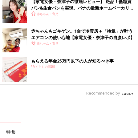
【家電女優・奈津子の徹底レビュー】 絶品！低糖質
パン&生食パンを実現。パナの最新ホームベーカリー
は食卓の救世主だった
赤ちゃん・育児
赤ちゃんもゴキゲン。1台で冷暖房＋「換気」が叶う
エアコンの使い心地【家電女優・奈津子の自腹レポ】
赤ちゃん・育児
もらえる年金25万円以下の人が知るべき事
PR(くらしの話題)
Recommended by
特集