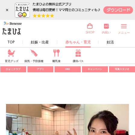
×
内祝い
SHOP
メニュー
TOP
妊娠・出産
赤ちゃん・育児
妊活
育児グッズ
病気・予防接種
離乳食
優待パス
ひよこクラブ
アプリ
SNS
キャンペーン
写真スタジオ