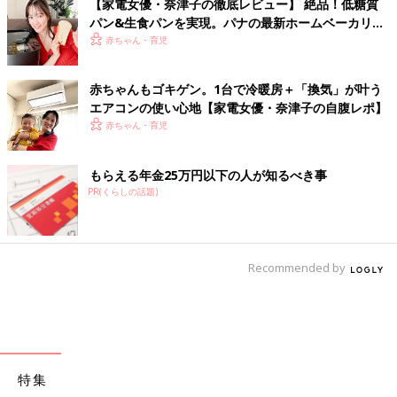
【家電女優・奈津子の徹底レビュー】 絶品！低糖質
パン&生食パンを実現。パナの最新ホームベーカリー
は食卓の救世主だった
赤ちゃん・育児
赤ちゃんもゴキゲン。1台で冷暖房＋「換気」が叶う
エアコンの使い心地【家電女優・奈津子の自腹レポ】
赤ちゃん・育児
もらえる年金25万円以下の人が知るべき事
PR(くらしの話題)
Recommended by
特集