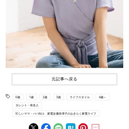
元記事へ戻る
0歳
1歳
2歳
3歳
ライフスタイル
4歳～
タレント・有名人
忙しいママ・パパ向け、家電女優奈津子のおきらく家電ライフ