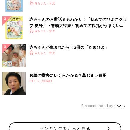
いっぱい！
赤ちゃん・育児
赤ちゃんのお世話まるわかり！『初めてのひよこクラ
ブ 夏号』〈巻頭大特集〉初めての授乳がうまくい
く！ おっぱい・ミルクの基本と夏のトラブル 解決テ
赤ちゃん・育児
ク
赤ちゃんが生まれたら！2冊の「たまひよ」
赤ちゃん・育児
お墓の撤去にいくらかかる？墓じまい費用
PR(くらしの話題)
Recommended by
ランキングをもっと見る