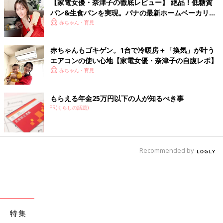
【家電女優・奈津子の徹底レビュー】 絶品！低糖質
パン&生食パンを実現。パナの最新ホームベーカリー
は食卓の救世主だった
赤ちゃん・育児
赤ちゃんもゴキゲン。1台で冷暖房＋「換気」が叶う
エアコンの使い心地【家電女優・奈津子の自腹レポ】
赤ちゃん・育児
もらえる年金25万円以下の人が知るべき事
PR(くらしの話題)
Recommended by
特集