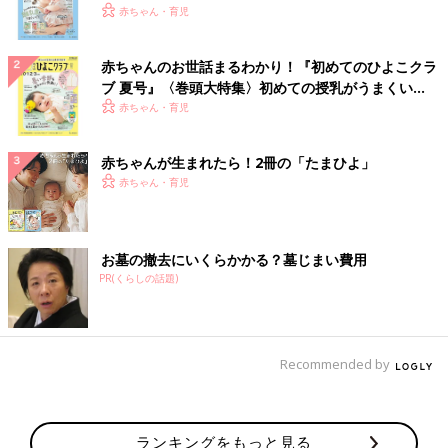
いっぱい！
赤ちゃん・育児
赤ちゃんのお世話まるわかり！『初めてのひよこクラ
ブ 夏号』〈巻頭大特集〉初めての授乳がうまくい
く！ おっぱい・ミルクの基本と夏のトラブル 解決テ
赤ちゃん・育児
ク
赤ちゃんが生まれたら！2冊の「たまひよ」
赤ちゃん・育児
お墓の撤去にいくらかかる？墓じまい費用
PR(くらしの話題)
Recommended by
ランキングをもっと見る