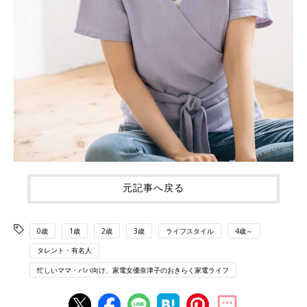
元記事へ戻る
0歳
1歳
2歳
3歳
ライフスタイル
4歳～
タレント・有名人
忙しいママ・パパ向け、家電女優奈津子のおきらく家電ライフ