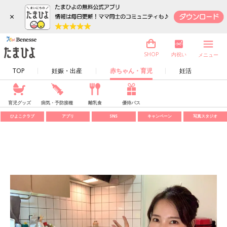
×
内祝い
SHOP
メニュー
TOP
妊娠・出産
赤ちゃん・育児
妊活
育児グッズ
病気・予防接種
離乳食
優待パス
ひよこクラブ
アプリ
SNS
キャンペーン
写真スタジオ