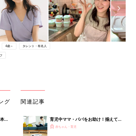
4歳～
タレント・有名人
フ
ング
関連記事
本
育児中ママ・パパをお助け！揃えてお
2才
きたい家電5選
赤ちゃん・育児
いっ