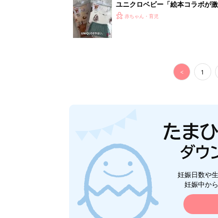
ユニクロベビー「絵本コラボが激
5選
赤ちゃん・育児
<
1
妊娠日数や
妊娠中か