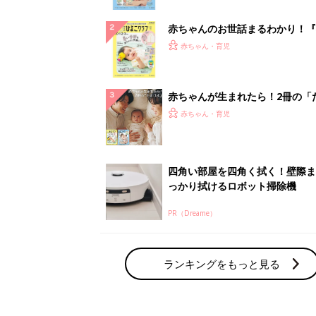
ぱい！
赤ちゃんのお世話まるわかり！『
てのひよこクラブ 夏号』〈巻頭
赤ちゃん・育児
集〉初めての授乳がうまくいく！
っぱい・ミルクの基本と夏のトラ
解決テク
赤ちゃんが生まれたら！2冊の「
ひよ」
赤ちゃん・育児
四角い部屋を四角く拭く！壁際ま
っかり拭けるロボット掃除機
PR（Dreame）
ランキングをもっと見る