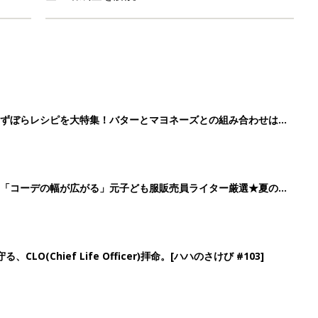
」ずぼらレシピを大特集！バターとマヨネーズとの組み合わせは栄
」「コーデの幅が広がる」元子ども服販売員ライター厳選★夏のバ
LO(Chief Life Officer)拝命。[ハハのさけび #103]