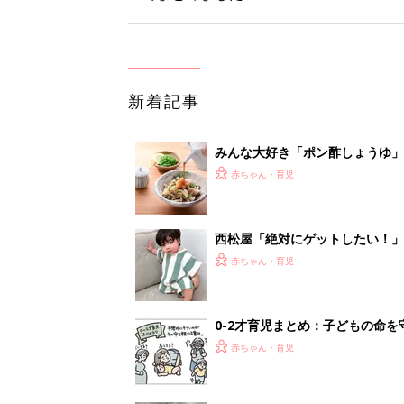
新着記事
みんな大好き「ポン酢しょうゆ
養学的にも最高⁉
赤ちゃん・育児
西松屋「絶対にゲットしたい！
ズりアイテム5選
赤ちゃん・育児
0-2才育児まとめ：子どもの命を守る、C
赤ちゃん・育児