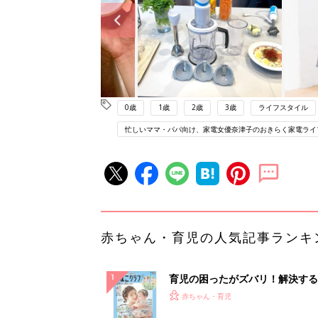
0歳
1歳
2歳
3歳
ライフスタイル
忙しいママ・パパ向け、家電女優奈津子のおきらく家電ライ
赤ちゃん・育児の人気記事ランキ
育児の困ったがズバリ！解決する
『ひよこクラブ 夏号』 4カ月～
赤ちゃん・育児
になるまで、育児に役立つ情報が