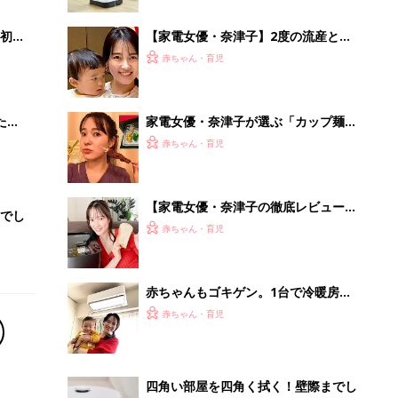
初め
【家電女優・奈津子】2度の流産と不
大特
育症を経ての出産を振り返り。2歳児
赤ちゃん・育児
 お
の育児や、仕事との両立は？
ブル
たま
家電女優・奈津子が選ぶ「カップ麺・
冷凍食品・惣菜」のポテンシャルを底
赤ちゃん・育児
上げする調理家電ベスト3
【家電女優・奈津子の徹底レビュー】
でし
絶品！低糖質パン&生食パンを実現。
赤ちゃん・育児
パナの最新ホームベーカリーは食卓の
救世主だった
赤ちゃんもゴキゲン。1台で冷暖房＋
「換気」が叶うエアコンの使い心地
赤ちゃん・育児
【家電女優・奈津子の自腹レポ】
四角い部屋を四角く拭く！壁際までし