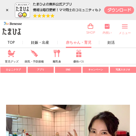
×
内祝い
SHOP
メニュー
TOP
妊娠・出産
赤ちゃん・育児
妊活
育児グッズ
病気・予防接種
離乳食
優待パス
ひよこクラブ
アプリ
SNS
キャンペーン
写真スタジオ