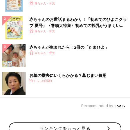
いっぱい！
赤ちゃん・育児
赤ちゃんのお世話まるわかり！『初めてのひよこクラ
ブ 夏号』〈巻頭大特集〉初めての授乳がうまくい
く！ おっぱい・ミルクの基本と夏のトラブル 解決テ
赤ちゃん・育児
ク
赤ちゃんが生まれたら！2冊の「たまひよ」
赤ちゃん・育児
お墓の撤去にいくらかかる？墓じまい費用
PR(くらしの話題)
Recommended by
ランキングをもっと見る