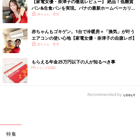
【家電女優・奈津子の徹底レビュー】 絶品！低糖質
パン&生食パンを実現。パナの最新ホームベーカリー
は食卓の救世主だった
赤ちゃん・育児
赤ちゃんもゴキゲン。1台で冷暖房＋「換気」が叶う
エアコンの使い心地【家電女優・奈津子の自腹レポ】
赤ちゃん・育児
もらえる年金25万円以下の人が知るべき事
PR(くらしの話題)
Recommended by
特集