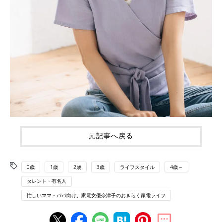
元記事へ戻る
0歳
1歳
2歳
3歳
ライフスタイル
4歳～
タレント・有名人
忙しいママ・パパ向け、家電女優奈津子のおきらく家電ライフ