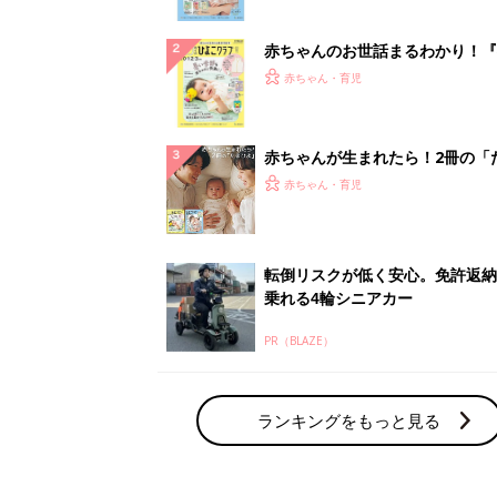
ぱい！
赤ちゃんのお世話まるわかり！『
てのひよこクラブ 夏号』〈巻頭
赤ちゃん・育児
集〉初めての授乳がうまくいく！
っぱい・ミルクの基本と夏のトラ
解決テク
赤ちゃんが生まれたら！2冊の「
ひよ」
赤ちゃん・育児
転倒リスクが低く安心。免許返納
乗れる4輪シニアカー
PR（BLAZE）
ランキングをもっと見る