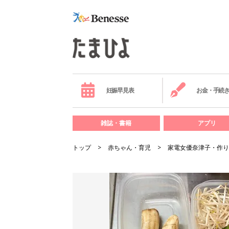
妊娠早見表
お金・手続
雑誌・書籍
アプリ
トップ
赤ちゃん・育児
家電女優奈津子・作り