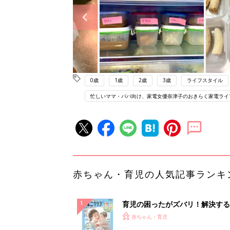
0歳
1歳
2歳
3歳
ライフスタイル
忙しいママ・パパ向け、家電女優奈津子のおきらく家電ライ
赤ちゃん・育児の人気記事ランキ
育児の困ったがズバリ！解決する
『ひよこクラブ 夏号』 4カ月～
赤ちゃん・育児
になるまで、育児に役立つ情報が