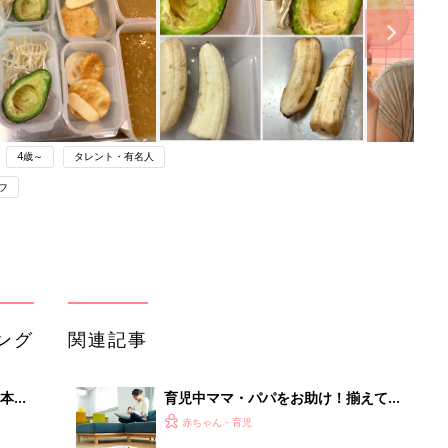
4歳～
タレント・有名人
フ
ング
関連記事
本
育児中ママ・パパをお助け！揃えてお
2才
きたい家電5選
赤ちゃん・育児
いっ