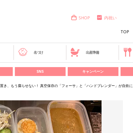
SHOP
内祝い
TOP
き
名づけ
出産準備
SNS
キャンペーン
置き、もう腐らせない！ 真空保存の「フォーサ」と「ハンドブレンダー」が自炊に