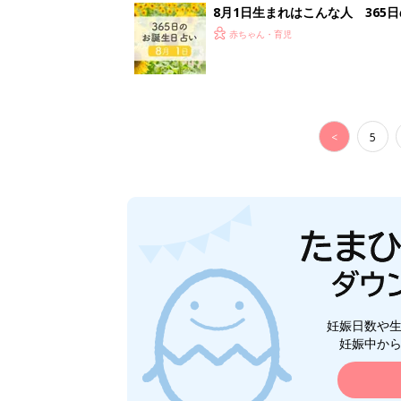
8月1日生まれはこんな人 365
赤ちゃん・育児
<
5
妊娠日数や
妊娠中か