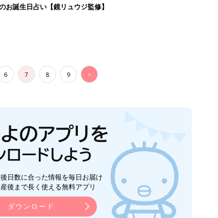
日のお誕生日占い【鏡リュウジ監修】
6
7
8
9
>
生後日数に合った情報を毎日お届け
ら産後まで長く使える無料アプリ
ダウンロード