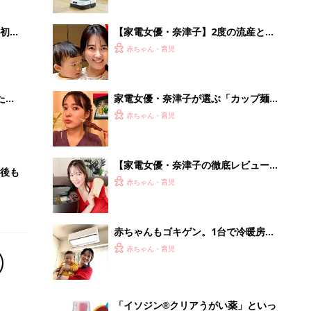
初め
【家電女優・奈津子】2度の流産と不
大特
育症を経ての出産を振り返り。2歳児
赤ちゃん・育児
 お
の育児や、仕事との両立は？
ブル
たま
家電女優・奈津子が選ぶ「カップ麺・
冷凍食品・惣菜」のポテンシャルを底
赤ちゃん・育児
上げする調理家電ベスト3
【家電女優・奈津子の徹底レビュー】
後も
絶品！低糖質パン&生食パンを実現。
赤ちゃん・育児
パナの最新ホームベーカリーは食卓の
救世主だった
赤ちゃんもゴキゲン。1台で冷暖房＋
「換気」が叶うエアコンの使い心地
赤ちゃん・育児
【家電女優・奈津子の自腹レポ】
「イソジン®クリアうがい薬」といっ