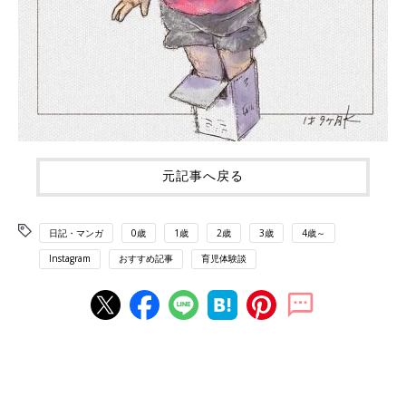
元記事へ戻る
日記・マンガ
0歳
1歳
2歳
3歳
4歳～
Instagram
おすすめ記事
育児体験談