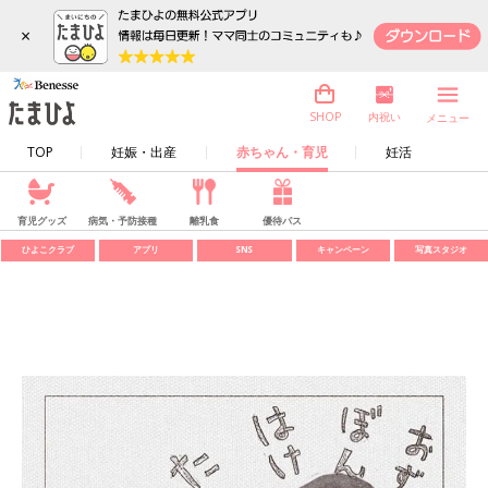
×
内祝い
SHOP
メニュー
TOP
妊娠・出産
赤ちゃん・育児
妊活
育児グッズ
病気・予防接種
離乳食
優待パス
ひよこクラブ
アプリ
SNS
キャンペーン
写真スタジオ