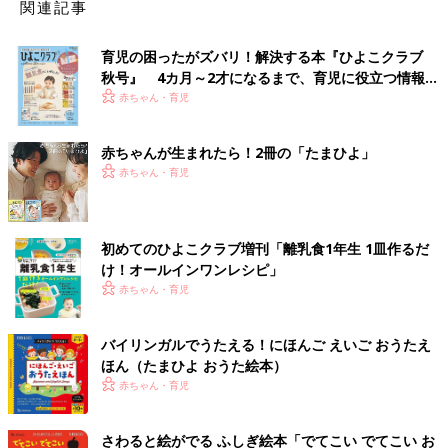
関連記事
育児の困ったがズバリ！解決する本『ひよこクラブ
秋号』 4カ月～2才になるまで、育児に役立つ情報が
いっぱい！
赤ちゃん・育児
赤ちゃんが生まれたら！2冊の「たまひよ」
赤ちゃん・育児
初めてのひよこクラブ増刊「離乳食1年生 1皿作るだ
け！オールインワン​レシピ」
赤ちゃん・育児
バイリンガルでうたえる！にほんご えいご おうたえ
ほん（たまひよ おうた絵本）
赤ちゃん・育児
さわると絵がでる ふしぎ絵本「でてこい でてこい お