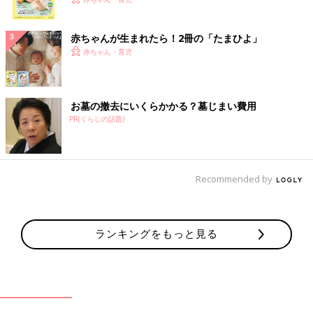
く！ おっぱい・ミルクの基本と夏のトラブル 解決テ
ク
赤ちゃんが生まれたら！2冊の「たまひよ」
赤ちゃん・育児
お墓の撤去にいくらかかる？墓じまい費用
PR(くらしの話題)
Recommended by
ランキングをもっと見る