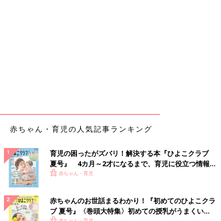
赤ちゃん・育児の人気記事ランキング
育児の困ったがズバリ！解決する本『ひよこクラブ
夏号』 4カ月～2才になるまで、育児に役立つ情報が
いっぱい！
赤ちゃん・育児
赤ちゃんのお世話まるわかり！『初めてのひよこクラ
ブ 夏号』〈巻頭大特集〉初めての授乳がうまくい
赤ちゃん・育児