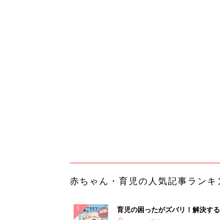
赤ちゃん・育児の人気記事ランキ
育児の困ったがズバリ！解決する
『ひよこクラブ 秋号』 4カ月～
赤ちゃん・育児
になるまで、育児に役立つ情報が
ぱい！
赤ちゃんのお世話まるわかり！『
てのひよこクラブ 夏号』〈巻頭
赤ちゃん・育児
集〉初めての授乳がうまくいく！
っぱい・ミルクの基本と夏のトラ
解決テク
赤ちゃんが生まれたら！2冊の「
ひよ」
赤ちゃん・育児
「え、こんなセールやってたの？
0％OFF以上が続々登場！Amazo
本気が...