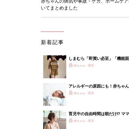
育児中の自由時間は朝だけ!? マ
赤ちゃん・育児
8月4日生まれはこんな人 365
赤ちゃん・育児
<
6