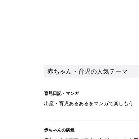
出産・育児あるあるをマンガで楽しもう
赤ちゃんの病気
赤ちゃんの病気や事故・ケガ、ホームケア
いてまとめました
新着記事
しまむら「即買い必至」「機能面
赤ちゃん・育児
アレルギーの原因にも！赤ちゃん
赤ちゃん・育児