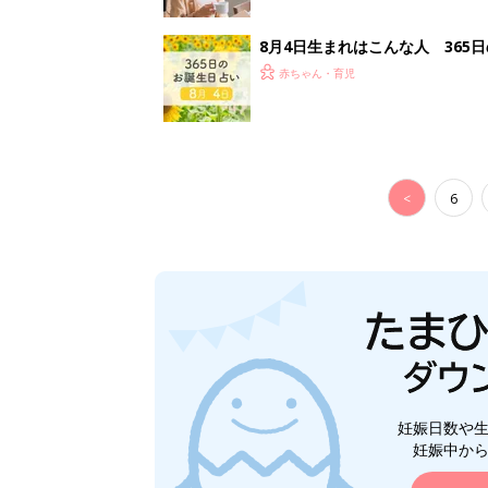
妊娠日数や
妊娠中か