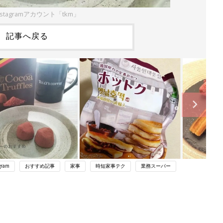
stagramアカウント「tkm」
記事へ戻る
gram
おすすめ記事
家事
時短家事テク
業務スーパー