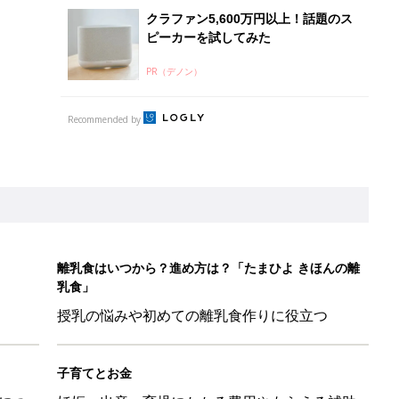
授乳の悩みや初めての離乳食作りに役立つ
子育てとお金
につ
妊娠・出産・育児にかかる費用やもらえる補助
金・助成金を解説
も◎」SNSで超話題！夏必須のラッシュガード5選
を守るためにやっておきたいダニ対策５【専門家】