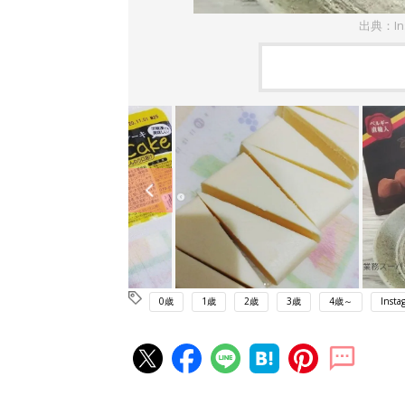
出典：In
0歳
1歳
2歳
3歳
4歳～
Insta