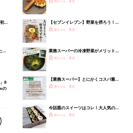
今話題のスイーツはコレ！大人気の上
品お菓子5選
赤ちゃん・育児
クラファン5,600万円以上！話題のス
ピーカーを試してみた
PR（デノン）
Recommended by
離乳食はいつから？進め方は？「たまひよ きほんの離
乳食」