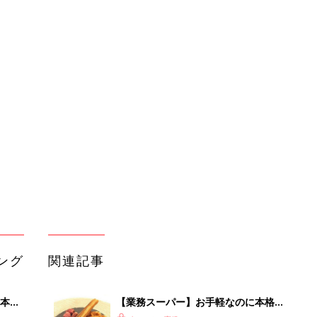
ング
関連記事
本
【業務スーパー】お手軽なのに本格
2才
的！人気スイーツ集めてみた
赤ちゃん・育児
いっ
初め
【セブンイレブン】野菜を摂ろう！超
大特
絶品サラダ4選
赤ちゃん・育児
 お
ブル
たま
業務スーパーの冷凍野菜がメリット尽
くしで超使えると話題！
赤ちゃん・育児
【業務スーパー】とにかくコスパ最高
」8
なアイテム集めてみた
赤ちゃん・育児
nの