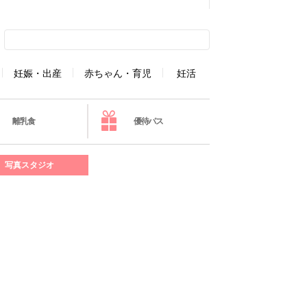
妊娠・出産
赤ちゃん・育児
妊活
離乳食
優待パス
写真スタジオ