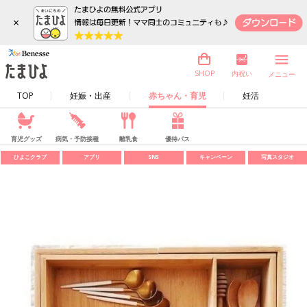
×
内祝い
SHOP
メニュー
TOP
妊娠・出産
赤ちゃん・育児
妊活
育児グッズ
病気・予防接種
離乳食
優待パス
ひよこクラブ
アプリ
SNS
キャンペーン
写真スタジオ