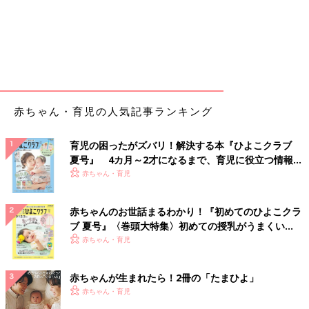
赤ちゃん・育児の人気記事ランキング
育児の困ったがズバリ！解決する本『ひよこクラブ
夏号』 4カ月～2才になるまで、育児に役立つ情報が
いっぱい！
赤ちゃん・育児
赤ちゃんのお世話まるわかり！『初めてのひよこクラ
ブ 夏号』〈巻頭大特集〉初めての授乳がうまくい
く！ おっぱい・ミルクの基本と夏のトラブル 解決テ
赤ちゃん・育児
ク
赤ちゃんが生まれたら！2冊の「たまひよ」
赤ちゃん・育児