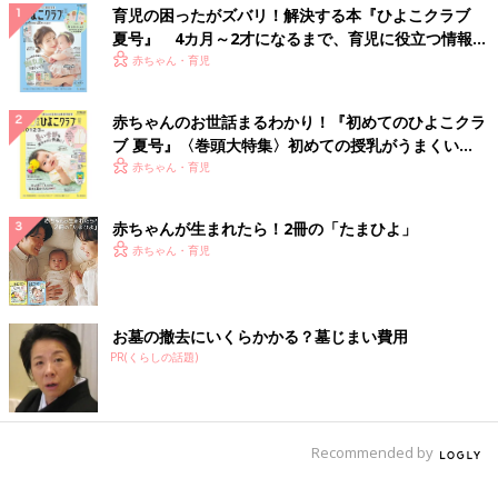
育児の困ったがズバリ！解決する本『ひよこクラブ
夏号』 4カ月～2才になるまで、育児に役立つ情報が
いっぱい！
赤ちゃん・育児
赤ちゃんのお世話まるわかり！『初めてのひよこクラ
ブ 夏号』〈巻頭大特集〉初めての授乳がうまくい
く！ おっぱい・ミルクの基本と夏のトラブル 解決テ
赤ちゃん・育児
ク
赤ちゃんが生まれたら！2冊の「たまひよ」
赤ちゃん・育児
お墓の撤去にいくらかかる？墓じまい費用
PR(くらしの話題)
Recommended by