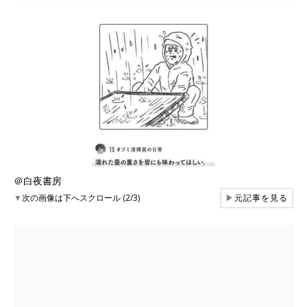
＠白夜書房
▼
次の画像は下へスクロール (2/3)
▶
元記事を見る