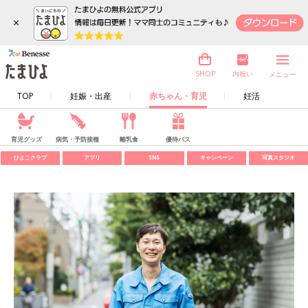
×
内祝い
SHOP
メニュー
TOP
妊娠・出産
赤ちゃん・育児
妊活
育児グッズ
病気・予防接種
離乳食
優待パス
ひよこクラブ
アプリ
SNS
キャンペーン
写真スタジオ