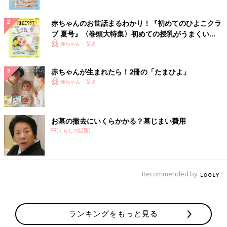
赤ちゃんのお世話まるわかり！『初めてのひよこクラ
ブ 夏号』〈巻頭大特集〉初めての授乳がうまくい
く！ おっぱい・ミルクの基本と夏のトラブル 解決テ
赤ちゃん・育児
ク
赤ちゃんが生まれたら！2冊の「たまひよ」
赤ちゃん・育児
お墓の撤去にいくらかかる？墓じまい費用
PR(くらしの話題)
Recommended by
ランキングをもっと見る