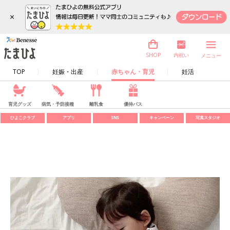
×
内祝い
SHOP
メニュー
TOP
妊娠・出産
赤ちゃん・育児
妊活
育児グッズ
病気・予防接種
離乳食
優待パス
ひよこクラブ
アプリ
SNS
キャンペーン
写真スタジオ