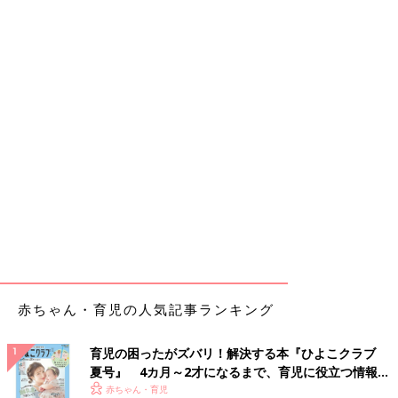
赤ちゃん・育児の人気記事ランキング
育児の困ったがズバリ！解決する本『ひよこクラブ
夏号』 4カ月～2才になるまで、育児に役立つ情報が
いっぱい！
赤ちゃん・育児