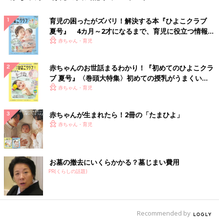
育児の困ったがズバリ！解決する本『ひよこクラブ
夏号』 4カ月～2才になるまで、育児に役立つ情報が
いっぱい！
赤ちゃん・育児
赤ちゃんのお世話まるわかり！『初めてのひよこクラ
ブ 夏号』〈巻頭大特集〉初めての授乳がうまくい
く！ おっぱい・ミルクの基本と夏のトラブル 解決テ
赤ちゃん・育児
ク
赤ちゃんが生まれたら！2冊の「たまひよ」
赤ちゃん・育児
お墓の撤去にいくらかかる？墓じまい費用
PR(くらしの話題)
Recommended by