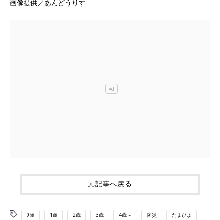
画像提供／あんどうりす
元記事へ戻る
0歳
1歳
2歳
3歳
4歳～
防災
たまひよ