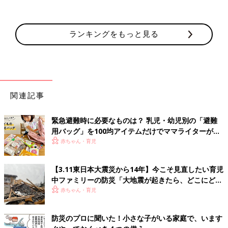
ランキングをもっと見る
関連記事
緊急避難時に必要なものは？ 乳児・幼児別の「避難
用バッグ」を100均アイテムだけでママライターがつ
くってみた！
赤ちゃん・育児
【3.11東日本大震災から14年】今こそ見直したい育児
中ファミリーの防災「大地震が起きたら、どこにどう
避難する？」
赤ちゃん・育児
防災のプロに聞いた！小さな子がいる家庭で、います