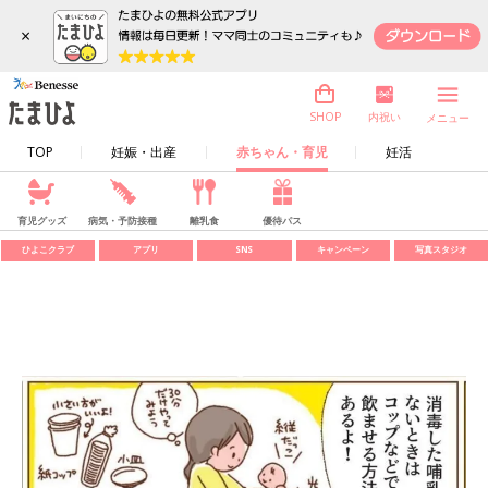
×
内祝い
SHOP
メニュー
TOP
妊娠・出産
赤ちゃん・育児
妊活
育児グッズ
病気・予防接種
離乳食
優待パス
ひよこクラブ
アプリ
SNS
キャンペーン
写真スタジオ