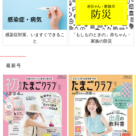
の」赤ちゃん・
日本外来小児科学会リーフレッ
六星占術 細木か
防災
ト検討会
相談
最新号