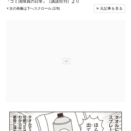
『ゴミ清掃員の日常』（講談社刊）より
▼
次の画像は下へスクロール (2/8)
▶
元記事を見る