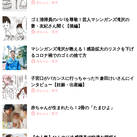
赤ちゃん・育児
ゴミ清掃員のパパを尊敬！芸人マシンガンズ滝沢の
妻・友紀さん聞く【後編】
赤ちゃん・育児
マシンガンズ滝沢が教える！感染拡大のリスクを下げ
るコロナ禍でのゴミの捨て方
赤ちゃん・育児
子宮口がバカンスに行っちゃった?! 倉田けいさんにイ
ンタビュー【妊娠・出産編】
赤ちゃん・育児
赤ちゃんが生まれたら！2冊の「たまひよ」
赤ちゃん・育児