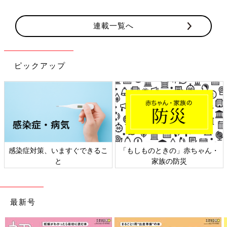
連載一覧へ
ピックアップ
の」赤ちゃん・
日本外来小児科学会リーフレッ
六星占術 細木か
防災
ト検討会
相談
最新号