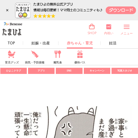
×
内祝い
SHOP
メニュー
TOP
妊娠・出産
赤ちゃん・育児
妊活
育児グッズ
病気・予防接種
離乳食
優待パス
ひよこクラブ
アプリ
SNS
キャンペーン
写真スタジオ