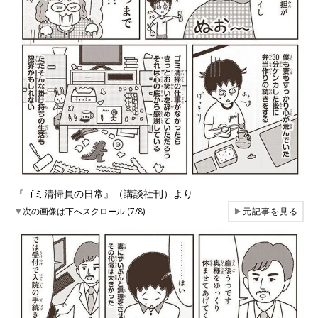
『ゴミ清掃員の日常』（講談社刊）より
▼
次の画像は下へスクロール (7/8)
▶
元記事を見る