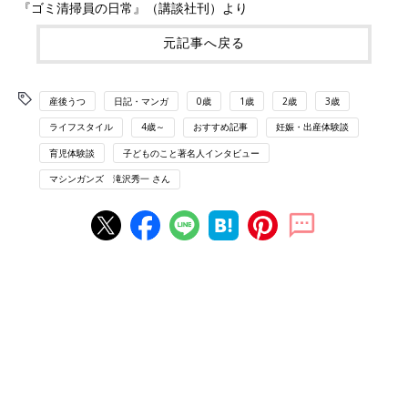
『ゴミ清掃員の日常』（講談社刊）より
元記事へ戻る
産後うつ
日記・マンガ
0歳
1歳
2歳
3歳
ライフスタイル
4歳～
おすすめ記事
妊娠・出産体験談
育児体験談
子どものこと著名人インタビュー
マシンガンズ 滝沢秀一 さん