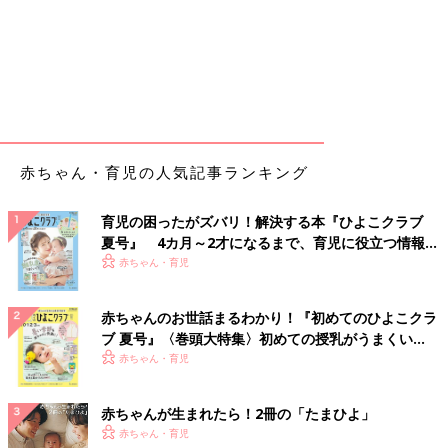
赤ちゃん・育児の人気記事ランキング
育児の困ったがズバリ！解決する本『ひよこクラブ
夏号』 4カ月～2才になるまで、育児に役立つ情報が
いっぱい！
赤ちゃん・育児
赤ちゃんのお世話まるわかり！『初めてのひよこクラ
ブ 夏号』〈巻頭大特集〉初めての授乳がうまくい
く！ おっぱい・ミルクの基本と夏のトラブル 解決テ
赤ちゃん・育児
ク
赤ちゃんが生まれたら！2冊の「たまひよ」
赤ちゃん・育児