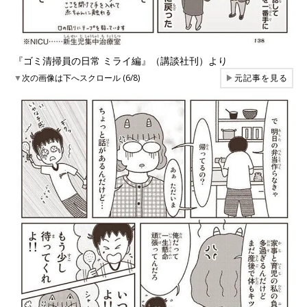
『ゴミ清掃員の日常 ミライ編』（講談社刊）より
▼
次の画像は下へスクロール (6/8)
▶
元記事を見る