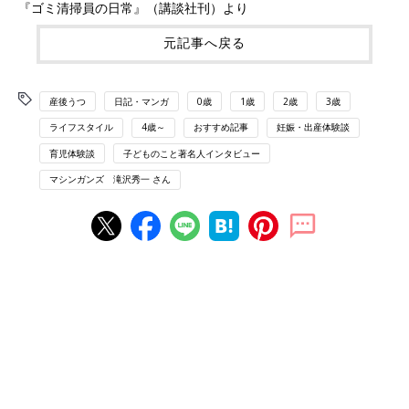
『ゴミ清掃員の日常』（講談社刊）より
元記事へ戻る
産後うつ
日記・マンガ
0歳
1歳
2歳
3歳
ライフスタイル
4歳～
おすすめ記事
妊娠・出産体験談
育児体験談
子どものこと著名人インタビュー
マシンガンズ 滝沢秀一 さん