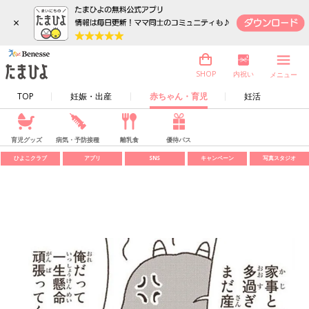
×
内祝い
SHOP
メニュー
TOP
妊娠・出産
赤ちゃん・育児
妊活
育児グッズ
病気・予防接種
離乳食
優待パス
ひよこクラブ
アプリ
SNS
キャンペーン
写真スタジオ