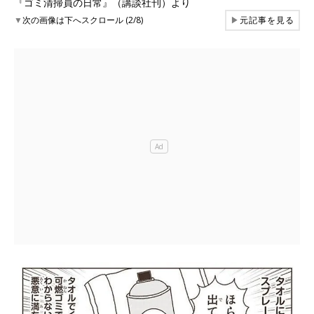
『ゴミ清掃員の日常』（講談社刊）より
▼
次の画像は下へスクロール (2/8)
▶
元記事を見る