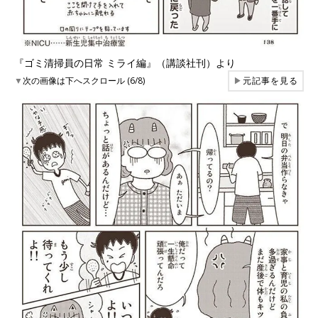
『ゴミ清掃員の日常 ミライ編』（講談社刊）より
▼
次の画像は下へスクロール (6/8)
▶
元記事を見る