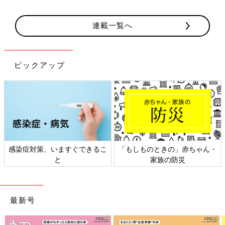
連載一覧へ
ピックアップ
ゃん・
日本外来小児科学会リーフレッ
六星占術 細木かおりさんの
ト検討会
相談
最新号