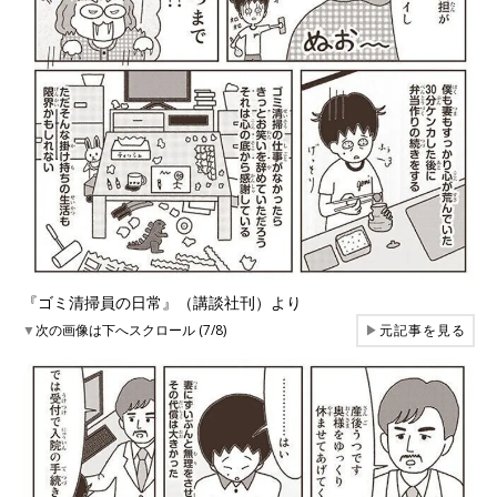
『ゴミ清掃員の日常』（講談社刊）より
▼
次の画像は下へスクロール (7/8)
▶
元記事を見る