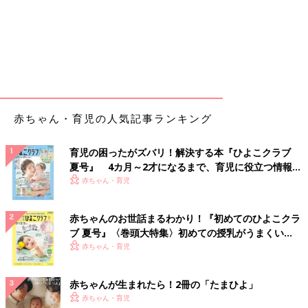
赤ちゃん・育児の人気記事ランキング
育児の困ったがズバリ！解決する本『ひよこクラブ
夏号』 4カ月～2才になるまで、育児に役立つ情報が
いっぱい！
赤ちゃん・育児
赤ちゃんのお世話まるわかり！『初めてのひよこクラ
ブ 夏号』〈巻頭大特集〉初めての授乳がうまくい
く！ おっぱい・ミルクの基本と夏のトラブル 解決テ
赤ちゃん・育児
ク
赤ちゃんが生まれたら！2冊の「たまひよ」
赤ちゃん・育児