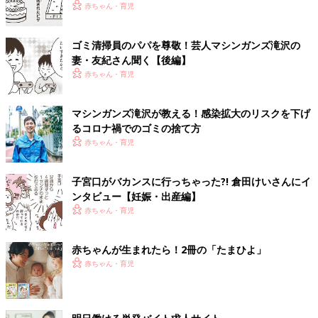
赤ちゃん・育児
ゴミ清掃員のパパを尊敬！芸人マシンガンズ滝沢の
妻・友紀さん聞く【後編】
赤ちゃん・育児
マシンガンズ滝沢が教える！感染拡大のリスクを下げ
るコロナ禍でのゴミの捨て方
赤ちゃん・育児
子宮口がバカンスに行っちゃった?! 倉田けいさんにイ
ンタビュー【妊娠・出産編】
赤ちゃん・育児
赤ちゃんが生まれたら！2冊の「たまひよ」
赤ちゃん・育児