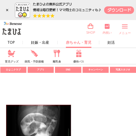
×
内祝い
SHOP
メニュー
TOP
妊娠・出産
赤ちゃん・育児
妊活
育児グッズ
病気・予防接種
離乳食
優待パス
ひよこクラブ
アプリ
SNS
キャンペーン
写真スタジオ