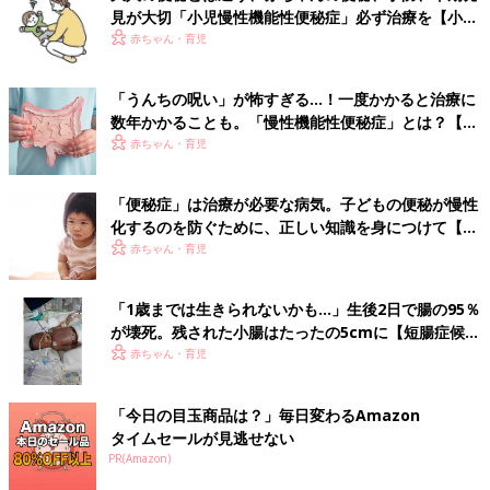
見が大切「小児慢性機能性便秘症」必ず治療を【小児
科医】
赤ちゃん・育児
「うんちの呪い」が怖すぎる…！一度かかると治療に
数年かかることも。「慢性機能性便秘症」とは？【専
門医】
赤ちゃん・育児
「便秘症」は治療が必要な病気。子どもの便秘が慢性
化するのを防ぐために、正しい知識を身につけて【専
門医】
赤ちゃん・育児
「1歳までは生きられないかも…」生後2日で腸の95％
が壊死。残された小腸はたったの5cmに【短腸症候
群・体験談】
赤ちゃん・育児
「今日の目玉商品は？」毎日変わるAmazon
タイムセールが見逃せない
PR(Amazon)