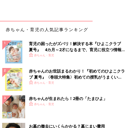
赤ちゃん・育児の人気記事ランキング
育児の困ったがズバリ！解決する本『ひよこクラブ
夏号』 4カ月～2才になるまで、育児に役立つ情報が
いっぱい！
赤ちゃん・育児
赤ちゃんのお世話まるわかり！『初めてのひよこクラ
ブ 夏号』〈巻頭大特集〉初めての授乳がうまくい
く！ おっぱい・ミルクの基本と夏のトラブル 解決テ
赤ちゃん・育児
ク
赤ちゃんが生まれたら！2冊の「たまひよ」
赤ちゃん・育児
お墓の撤去にいくらかかる？墓じまい費用