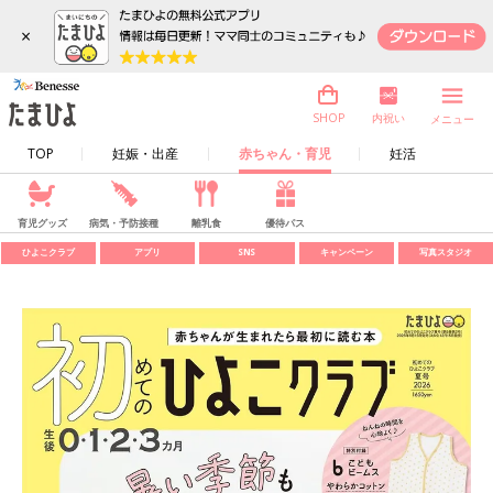
×
内祝い
SHOP
メニュー
TOP
妊娠・出産
赤ちゃん・育児
妊活
育児グッズ
病気・予防接種
離乳食
優待パス
ひよこクラブ
アプリ
SNS
キャンペーン
写真スタジオ