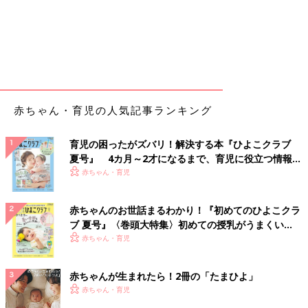
赤ちゃん・育児の人気記事ランキング
育児の困ったがズバリ！解決する本『ひよこクラブ
夏号』 4カ月～2才になるまで、育児に役立つ情報が
いっぱい！
赤ちゃん・育児
赤ちゃんのお世話まるわかり！『初めてのひよこクラ
ブ 夏号』〈巻頭大特集〉初めての授乳がうまくい
く！ おっぱい・ミルクの基本と夏のトラブル 解決テ
赤ちゃん・育児
ク
赤ちゃんが生まれたら！2冊の「たまひよ」
赤ちゃん・育児