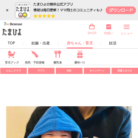
×
内祝い
SHOP
メニュー
TOP
妊娠・出産
赤ちゃん・育児
妊活
育児グッズ
病気・予防接種
離乳食
優待パス
ひよこクラブ
アプリ
SNS
キャンペーン
写真スタジオ