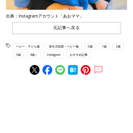
出典：Instagramアカウント「あおママ」
元記事へ戻る
ベビー・子ども服
新生児肌着・ベビー服
0歳
1歳
2歳
3歳
4歳～
Instagram
おすすめ記事