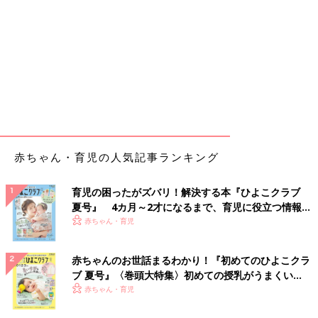
赤ちゃん・育児の人気記事ランキング
育児の困ったがズバリ！解決する本『ひよこクラブ
夏号』 4カ月～2才になるまで、育児に役立つ情報が
いっぱい！
赤ちゃん・育児
赤ちゃんのお世話まるわかり！『初めてのひよこクラ
ブ 夏号』〈巻頭大特集〉初めての授乳がうまくい
く！ おっぱい・ミルクの基本と夏のトラブル 解決テ
赤ちゃん・育児
ク