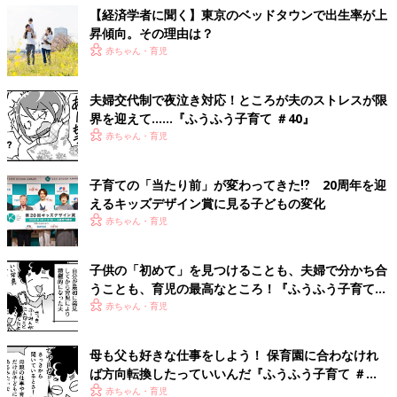
【経済学者に聞く】東京のベッドタウンで出生率が上
昇傾向。その理由は？
赤ちゃん・育児
夫婦交代制で夜泣き対応！ところが夫のストレスが限
界を迎えて……『ふうふう子育て ＃40』
赤ちゃん・育児
子育ての「当たり前」が変わってきた⁉ 20周年を迎
えるキッズデザイン賞に見る子どもの変化
赤ちゃん・育児
子供の「初めて」を見つけることも、夫婦で分かち合
うことも、育児の最高なところ！『ふうふう子育て
＃52』
赤ちゃん・育児
母も父も好きな仕事をしよう！ 保育園に合わなけれ
ば方向転換したっていいんだ『ふうふう子育て ＃
61』
赤ちゃん・育児