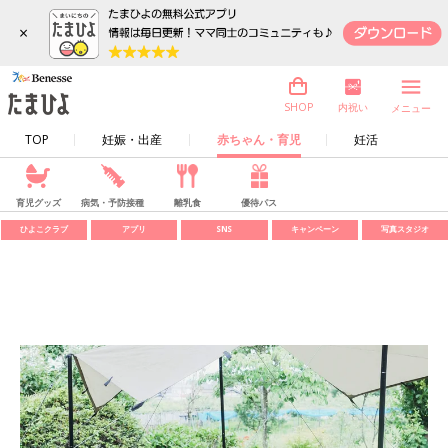
×
内祝い
SHOP
メニュー
TOP
妊娠・出産
赤ちゃん・育児
妊活
育児グッズ
病気・予防接種
離乳食
優待パス
ひよこクラブ
アプリ
SNS
キャンペーン
写真スタジオ