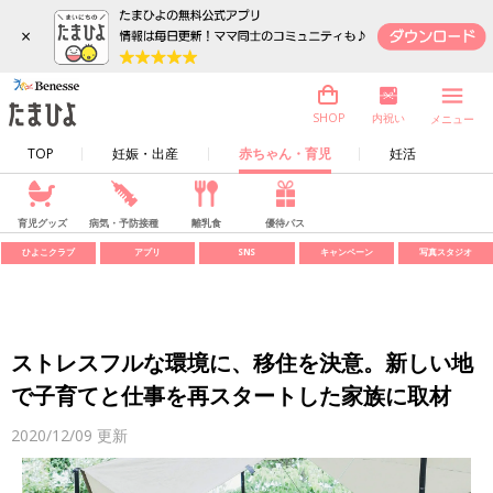
×
内祝い
SHOP
メニュー
TOP
妊娠・出産
赤ちゃん・育児
妊活
育児グッズ
病気・予防接種
離乳食
優待パス
ひよこクラブ
アプリ
SNS
キャンペーン
写真スタジオ
ストレスフルな環境に、移住を決意。新しい地
で子育てと仕事を再スタートした家族に取材
2020/12/09
更新