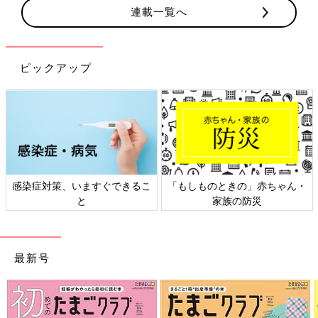
連載一覧へ
いいんだ、という発見もできそうです。
八木下 今後はもっとオンライン接客が気軽にできるように、シ
ステムを整えていくつもりです。助成金の審査も通ることができ
ピックアップ
たので、お店のホームページも少し新しくして、オンラインを強
化していきたいなと。
また、コロナ禍をきっかけに、インスタグラムでのライブ配信も
始めました。動画は苦手意識があったんですけど、そうも言って
いられず。
でも、思いきって挑戦したら、「動画で見られるのがすごくわか
感染症対策、いますぐできるこ
「もしものときの」赤ちゃん・
りやすい」と好評で。たしかに、写真だけでは細部まで見せるこ
と
家族の防災
とができなかったり、伝わりにくい部分もあったので、動画っ
て、とても画期的だなと感じることができました。そして意外な
ことに、やり始めたら私自身もライブ配信が楽しくなりました
（笑）。
最新号
撮影／野中麻実子 取材・文／ひよこクラブ編集部