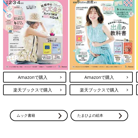
共働きリモート、ママだけが片づけスト
レスをためないためのポイント3
新しい生活様式や在宅ワークが広がり、家族が
家で過ごす時間が多くなると「片づけ」の悩み
も増えます。ママ自身も仕事があるのに、片づ
けに追われると疲れてイライラもたまってしま
います。そこで、片づけストレスをためない家
コロナ禍を機に、「可能性が広がった」と新しいことに取り組ん
にする工夫を、Instagramでも人気の整理収納
でいる八木下さん。移住先での生活は日々充実し、松本での暮ら
アドバイザー 水谷妙子さんに聞きました。ポ
しを楽しんでいる様子がとても伝わってきました。
イントは「モノの量」「見える化」「夫婦の当
事者意識」の３つにあるそうです。
Amazonで購入
Amazonで購入
八木下 泉（やぎした いずみ）
楽天ブックスで購入
楽天ブックスで購入
Profile
ライフスタイルブランド「PUR」ディレクター、フードコーディ
ネーター。『Zipper』をはじめ、“いずみん”の愛称で数々のファ
ムック書籍
たまひよの絵本
ッション誌で読者モデルとして活動。2018年9月に移住先の長野
県松本市で古着と焼き菓子のお店「Petrichor」を構える。９才
の男の子と５才の女の子の母。