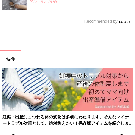
感染者数が増えていないこともあってか、生活面で大きな変化は
PR(アイリスプラザ)
感じていません。
Recommended by
もちろん、仕事面では多少影響はあります。お客さまに来てもら
いづらかったり、以前は行っていた海外へ古着の買い付けに行け
なくなったり…。でも、実はそんなに悪いことばかりでもなく
て。海外の取引先とリモートでやりとりできるようになったり、
新しい仕入れ先を見つけることもできました。
特集
――なるほど。デメリットばかりではなく、これまでになかった
選択肢が広がったのは、すごくいいですね。
八木下 実は、この前試験的に「オンライン接客」を始めてみた
んです。Zoomを使って、お客さまの手持ちの服を見せてもらい
ながら、お店にあるこんなアイテムと合わせてみるといいかも、
と提案することができて。今までは、お店にあるアイテムを見て
もらうだけだったのが、実際にお客さまが持っているアイテムを
見せてもらうことができる。新しい接客スタイルが生まれて、す
妊娠・出産にまつわる体の変化は多岐にわたります。そんなマイナ
ごくいいなと感じました。
ートラブル対策として、絶対教えたい！保存版アイテムを紹介しま
す。
――おもしろい取り組みですね！ こんなアイテムと合わせると