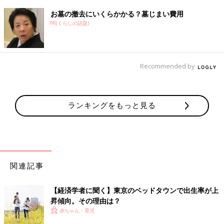
は、息子に対して罪悪感があって。のびのびとした環境のほう
お墓の撤去にいくらかかる？墓じまい費用
が、この子には合っていると感じます。
PR(くらしの話題)
夫婦のお店をオープン。コロナ禍での変化も
Recommended by
ランキングをもっと見る
関連記事
【経済学者に聞く】東京のベッドタウンで出生率が上
昇傾向。その理由は？
――移住して数年後に、夫婦のお店をオープンされています。
赤ちゃん・育児