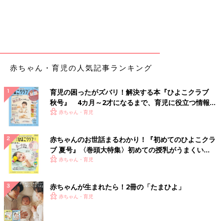
実家がある東京へのアクセスもいいし、「松本がいいんじゃな
い」と、移住先はスムーズに決まりました。
松本への移住を決意。家と職探しをスタート
――移住までの準備期間は、どのくらいでしたか？
赤ちゃん・育児の人気記事ランキング
八木下 約半年です。その間に住む家や夫の転職先を探しまし
育児の困ったがズバリ！解決する本『ひよこクラブ
た。移住が決まったあと、私には不安はなくて、楽しみしかなか
秋号』 4カ月～2才になるまで、育児に役立つ情報が
ったですが、夫は仕事が決まるより先に移住の日取りが決まった
いっぱい！
赤ちゃん・育児
ことに、不安もあったようです。
赤ちゃんのお世話まるわかり！『初めてのひよこクラ
――移住と同じタイミングの2015年に第２子の娘さんを出産さ
ブ 夏号』〈巻頭大特集〉初めての授乳がうまくい
れています。移住先での子育てはどうでしたか？
く！ おっぱい・ミルクの基本と夏のトラブル 解決テ
赤ちゃん・育児
ク
八木下 松本で暮らし始めて、育児のストレスから解放されまし
た。でも、東京を恋しく感じる瞬間もあります。SNSなどを見て
赤ちゃんが生まれたら！2冊の「たまひよ」
いいな、うらやましいなと。でも、それと同時に、東京でストレ
赤ちゃん・育児
スフルに子育てをしていた自分の姿を思い出すと、やっぱり私に
は無理だったなと再確認します。東京で子育てをしていたとき