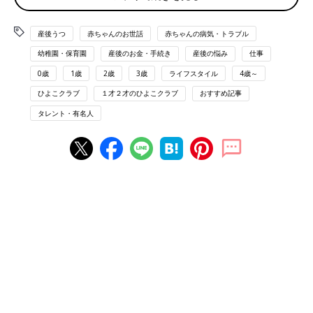
出たのは、いつごろだったのでしょうか？
産後うつ
赤ちゃんのお世話
赤ちゃんの病気・トラブル
八木下さん（以下敬称略） 移住を決めたのは、第２子の妊娠が
幼稚園・保育園
産後のお金・手続き
産後の悩み
仕事
きっかけでした。長男が当時２～
３才
で、かなりやんちゃな時期
0歳
1歳
2歳
3歳
ライフスタイル
4歳～
で住んでいたマンションの下の階から苦情が来たり、電車内でも
とにかく動き回るのでまわりの視線が気になったり…という生活
ひよこクラブ
１才２才のひよこクラブ
おすすめ記事
に私が疲れてしまって。東京で育児をしていく自信がない、と感
タレント・有名人
じていました。
――都心だと、人の多さや土地の狭さなど、たしかに窮屈に感じ
る場面が多いかもしれませんね。
八木下 最初は、東京で緑の多い地域に引っ越すことも考えたん
です。でも、それだと今とそんなには変わらないかも、という話
になって。当時、夫は東京でアパレルの仕事をしていましたが、
お店の営業時間が深夜２時までだったため、完全な夜型生活。そ
れもあって、夫の転職と移住を本格的に考え始め、家族会議を重
ねました。
私の地元が長野県伊那市なので、松本にはなじみがあって。夫の