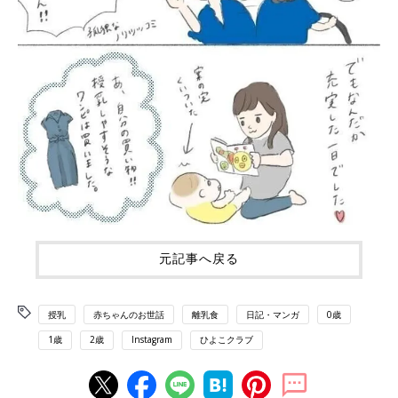
元記事へ戻る
授乳
赤ちゃんのお世話
離乳食
日記・マンガ
0歳
1歳
2歳
Instagram
ひよこクラブ