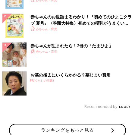
いっぱい！
赤ちゃんのお世話まるわかり！『初めてのひよこクラ
ブ 夏号』〈巻頭大特集〉初めての授乳がうまくい
く！ おっぱい・ミルクの基本と夏のトラブル 解決テ
赤ちゃん・育児
ク
赤ちゃんが生まれたら！2冊の「たまひよ」
赤ちゃん・育児
お墓の撤去にいくらかかる？墓じまい費用
PR(くらしの話題)
Recommended by
ランキングをもっと見る