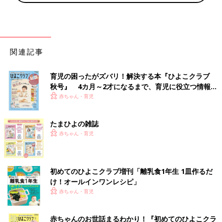
関連記事
育児の困ったがズバリ！解決する本『ひよこクラブ
秋号』 4カ月～2才になるまで、育児に役立つ情報が
いっぱい！
赤ちゃん・育児
たまひよの雑誌
赤ちゃん・育児
初めてのひよこクラブ増刊「離乳食1年生 1皿作るだ
け！オールインワン​レシピ」
赤ちゃん・育児
赤ちゃんのお世話まるわかり！『初めてのひよこクラ