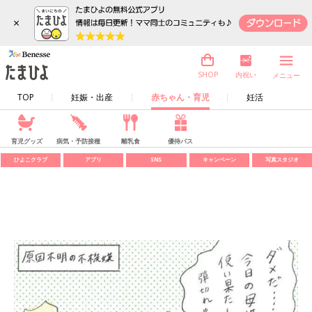
×
内祝い
SHOP
メニュー
TOP
妊娠・出産
赤ちゃん・育児
妊活
育児グッズ
病気・予防接種
離乳食
優待パス
ひよこクラブ
アプリ
SNS
キャンペーン
写真スタジオ