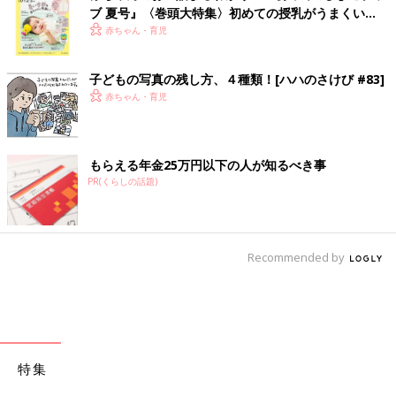
ブ 夏号』〈巻頭大特集〉初めての授乳がうまくい
く！ おっぱい・ミルクの基本と夏のトラブル 解決テ
赤ちゃん・育児
ク
子どもの写真の残し方、４種類！[ハハのさけび #83]
赤ちゃん・育児
もらえる年金25万円以下の人が知るべき事
PR(くらしの話題)
Recommended by
特集