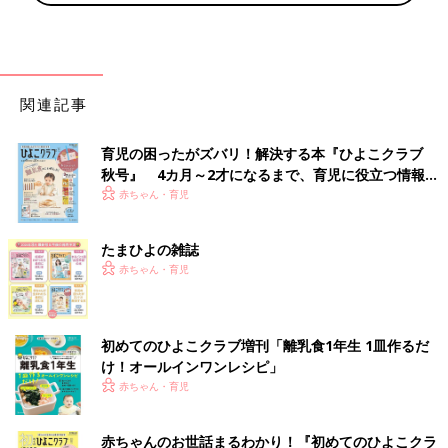
関連記事
育児の困ったがズバリ！解決する本『ひよこクラブ
秋号』 4カ月～2才になるまで、育児に役立つ情報が
いっぱい！
赤ちゃん・育児
たまひよの雑誌
赤ちゃん・育児
初めてのひよこクラブ増刊「離乳食1年生 1皿作るだ
け！オールインワン​レシピ」
赤ちゃん・育児
赤ちゃんのお世話まるわかり！『初めてのひよこクラ