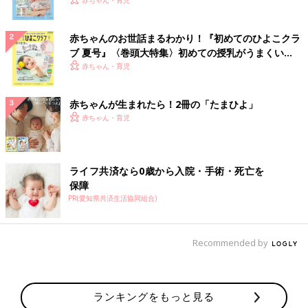
いっぱい！
赤ちゃんのお世話まるわかり！『初めてのひよこクラ
ブ 夏号』〈巻頭大特集〉初めての授乳がうまくい
く！ おっぱい・ミルクの基本と夏のトラブル 解決テ
赤ちゃん・育児
ク
赤ちゃんが生まれたら！2冊の「たまひよ」
赤ちゃん・育児
ライフ共済なら0歳から入院・手術・死亡を
保障
PR(愛知県共済生活協同組合)
Recommended by
ランキングをもっと見る