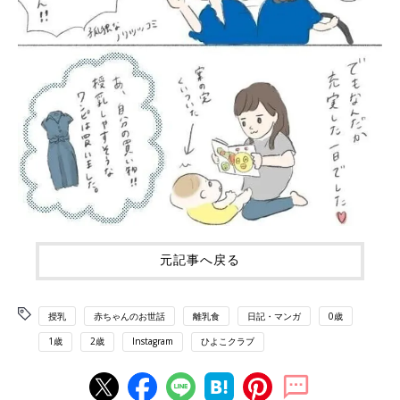
元記事へ戻る
授乳
赤ちゃんのお世話
離乳食
日記・マンガ
0歳
1歳
2歳
Instagram
ひよこクラブ