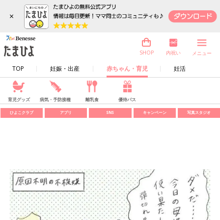
×
内祝い
SHOP
メニュー
TOP
妊娠・出産
赤ちゃん・育児
妊活
育児グッズ
病気・予防接種
離乳食
優待パス
ひよこクラブ
アプリ
SNS
キャンペーン
写真スタジオ