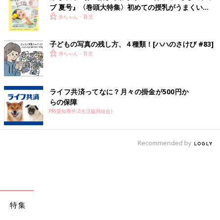
ブ 夏号』〈巻頭大特集〉初めての授乳がうまくい
く！ おっぱい・ミルクの基本と夏のトラブル 解決テ
赤ちゃん・育児
ク
子どもの写真の残し方、４種類！[ハハのさけび #83]
赤ちゃん・育児
ライフ共済ってなに？月々の掛金が500円か
らの保障
PR(愛知県共済生活協同組合)
Recommended by
特集