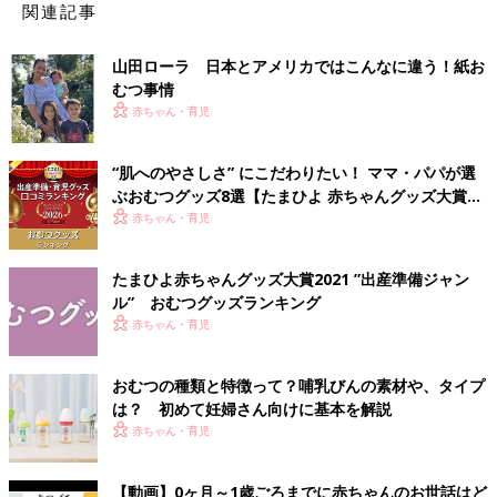
関連記事
山田ローラ 日本とアメリカではこんなに違う！紙お
むつ事情
赤ちゃん・育児
“肌へのやさしさ” にこだわりたい！ ママ・パパが選
ぶおむつグッズ8選【たまひよ 赤ちゃんグッズ大賞
2026】
赤ちゃん・育児
たまひよ赤ちゃんグッズ大賞2021 ”出産準備ジャン
ル” おむつグッズランキング
赤ちゃん・育児
おむつの種類と特徴って？哺乳びんの素材や、タイプ
は？ 初めて妊婦さん向けに基本を解説
赤ちゃん・育児
【動画】0ヶ月～1歳ごろまでに赤ちゃんのお世話はど