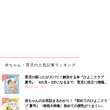
赤ちゃん・育児の人気記事ランキング
育児の困ったがズバリ！解決する本『ひよこクラブ
夏号』 4カ月～2才になるまで、育児に役立つ情報が
いっぱい！
赤ちゃん・育児
赤ちゃんのお世話まるわかり！『初めてのひよこクラ
ブ 夏号』〈巻頭大特集〉初めての授乳がうまくい