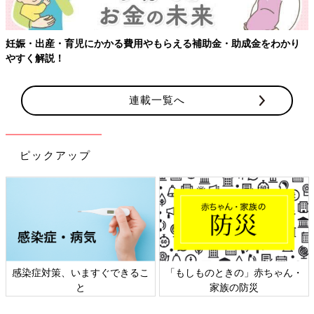
【ワクチン接種できるものも】妊婦の感染症対策、知っておいて！
連載一覧へ
ピックアップ
日本外来小児科学会リーフレッ
六星占術 細木かおりさんの人生
ト検討会
相談