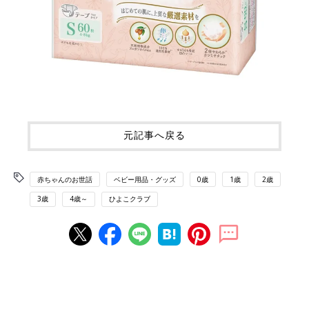
元記事へ戻る
赤ちゃんのお世話
ベビー用品・グッズ
0歳
1歳
2歳
3歳
4歳～
ひよこクラブ