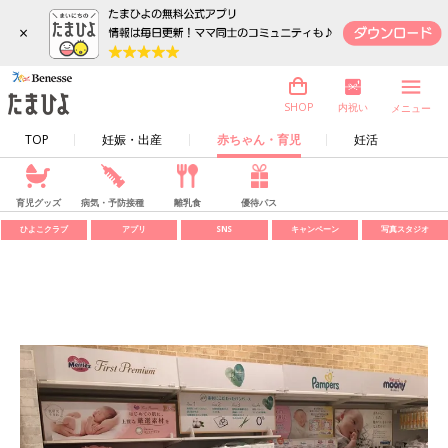
×
内祝い
SHOP
メニュー
TOP
妊娠・出産
赤ちゃん・育児
妊活
育児グッズ
病気・予防接種
離乳食
優待パス
ひよこクラブ
アプリ
SNS
キャンペーン
写真スタジオ