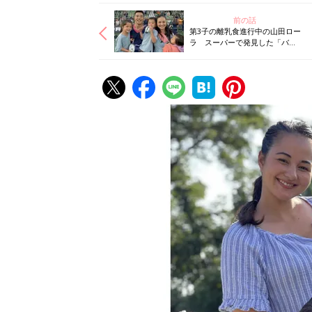
前の話
第3子の離乳食進行中の山田ロー
ラ スーパーで発見した「バイ
ソンの離乳食」！！