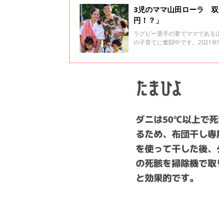
3児のママ山田ローラ 双
円！？」
ラグビー選手の妻でママである
の子育てに奮闘中です。2021
シアトル・シーウルブスへの入
カの医療保険と病院のシステム