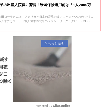
子の出産入院費に驚愕！米国保険適用前は「1人2000万
山田ローラさんは、アメリカと日本の育児の違いにとまどいながらも3人
年5月末には夫・山田章人選手の北米のメジャーリーグラグビー（MLR）の
団に伴って家族そろって米・シアトルでの生活をスタート。今回はアメリ
についてのお話です。
もっと読む
arrow_forward_ios
Powered by 
GliaStudios