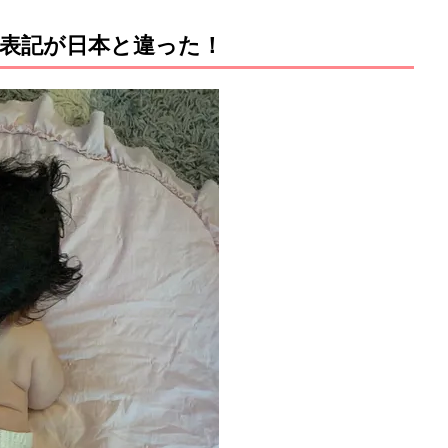
ズ表記が日本と違った！
M
u
t
e