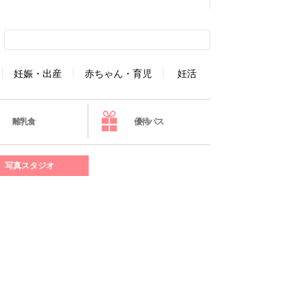
妊娠・出産
赤ちゃん・育児
妊活
離乳食
優待パス
写真スタジオ