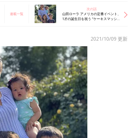
次の話
連載一覧
山田ローラ アメリカの定番イベント、
1才の誕生日を祝う “ケーキスマッシ
ュ”に興奮
2021/10/09
更新