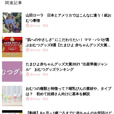
関連記事
山田ローラ 日本とアメリカではこんなに違う！紙お
むつ事情
赤ちゃん・育児
“肌へのやさしさ” にこだわりたい！ ママ・パパが選
ぶおむつグッズ8選【たまひよ 赤ちゃんグッズ大賞
2026】
赤ちゃん・育児
たまひよ赤ちゃんグッズ大賞2021 ”出産準備ジャン
ル” おむつグッズランキング
赤ちゃん・育児
おむつの種類と特徴って？哺乳びんの素材や、タイプ
は？ 初めて妊婦さん向けに基本を解説
赤ちゃん・育児
【動画】0ヶ月～1歳ごろまでに赤ちゃんのお世話はど