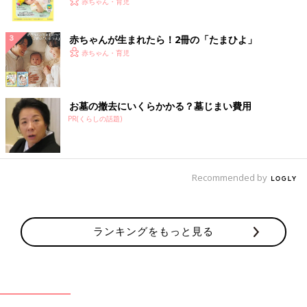
く！ おっぱい・ミルクの基本と夏のトラブル 解決テ
赤ちゃん・育児
ク
赤ちゃんが生まれたら！2冊の「たまひよ」
赤ちゃん・育児
お墓の撤去にいくらかかる？墓じまい費用
PR(くらしの話題)
Recommended by
ランキングをもっと見る