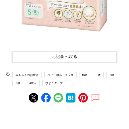
元記事へ戻る
赤ちゃんのお世話
ベビー用品・グッズ
0歳
1歳
2歳
3歳
4歳～
ひよこクラブ