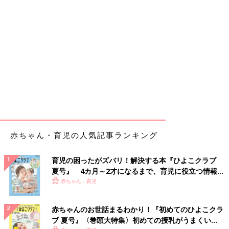
赤ちゃん・育児の人気記事ランキング
育児の困ったがズバリ！解決する本『ひよこクラブ
夏号』 4カ月～2才になるまで、育児に役立つ情報が
いっぱい！
赤ちゃん・育児
赤ちゃんのお世話まるわかり！『初めてのひよこクラ
ブ 夏号』〈巻頭大特集〉初めての授乳がうまくい