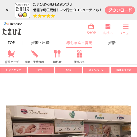
×
内祝い
SHOP
メニュー
TOP
妊娠・出産
赤ちゃん・育児
妊活
育児グッズ
病気・予防接種
離乳食
優待パス
ひよこクラブ
アプリ
SNS
キャンペーン
写真スタジオ