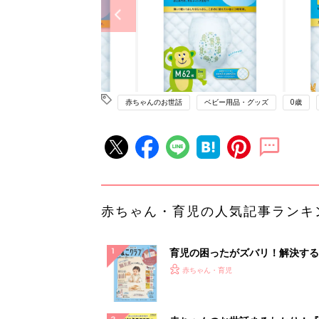
赤ちゃんのお世話
ベビー用品・グッズ
0歳
赤ちゃん・育児の人気記事ランキ
育児の困ったがズバリ！解決する
『ひよこクラブ 秋号』 4カ月～
赤ちゃん・育児
になるまで、育児に役立つ情報が
ぱい！