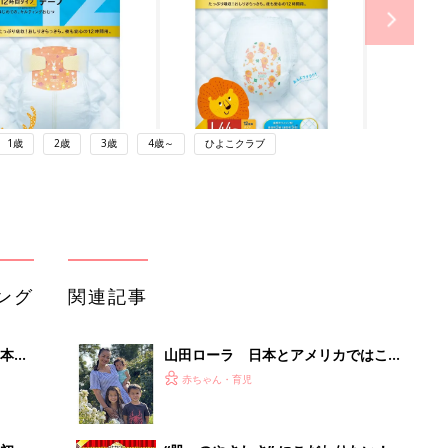
1歳
2歳
3歳
4歳～
ひよこクラブ
ング
関連記事
本
山田ローラ 日本とアメリカではこん
2才
なに違う！紙おむつ事情
赤ちゃん・育児
いっ