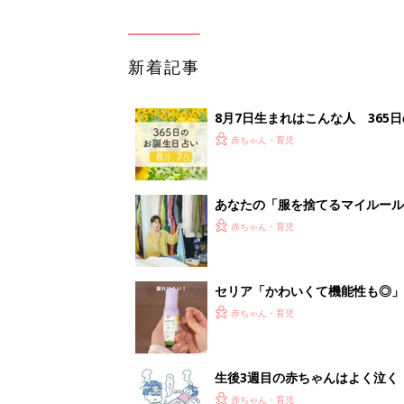
新着記事
8月7日生まれはこんな人 365
赤ちゃん・育児
あなたの「服を捨てるマイルー
スタイリストが喝！
赤ちゃん・育児
セリア「かわいくて機能性も◎」
赤ちゃん・育児
生後3週目の赤ちゃんはよく泣く
って本当？【専門家】
赤ちゃん・育児