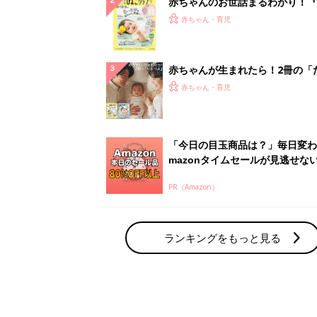
赤ちゃんのお世話まるわかり！『
てのひよこクラブ 夏号』〈巻頭
赤ちゃん・育児
集〉初めての授乳がうまくいく！
っぱい・ミルクの基本と夏のトラ
解決テク
赤ちゃんが生まれたら！2冊の「
ひよ」
赤ちゃん・育児
「今日の目玉商品は？」毎日変わ
mazonタイムセールが見逃せな
PR（Amazon）
ランキングをもっと見る