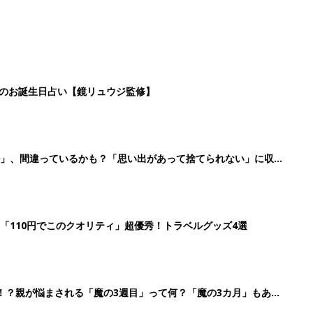
日のお誕生日占い【鏡リュウジ監修】
ル」、間違っているかも？「思い出があって捨てられない」に収納
「110円でこのクオリティ」超優秀！トラベルグッズ4選
！？親が悩まされる「魔の3週目」って何？「魔の3カ月」もある