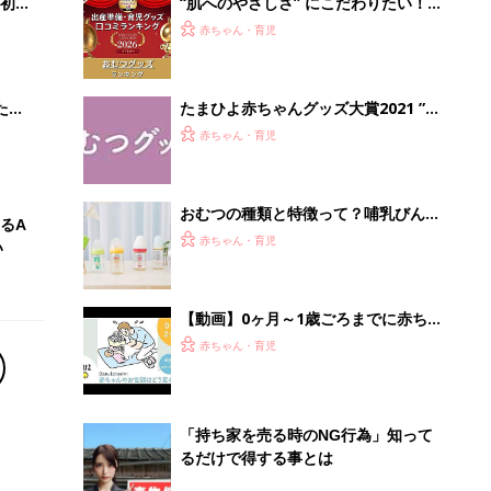
初め
“肌へのやさしさ” にこだわりたい！
大特
ママ・パパが選ぶおむつグッズ8選
赤ちゃん・育児
 お
【たまひよ 赤ちゃんグッズ大賞
ブル
2026】
たま
たまひよ赤ちゃんグッズ大賞2021 ”出
産準備ジャンル” おむつグッズラン
赤ちゃん・育児
キング
おむつの種類と特徴って？哺乳びんの
るA
素材や、タイプは？ 初めて妊婦さん
赤ちゃん・育児
い
向けに基本を解説
【動画】0ヶ月～1歳ごろまでに赤ちゃ
んのお世話はどう変わる!? 着替え・お
赤ちゃん・育児
むつ替え編
「持ち家を売る時のNG行為」知って
るだけで得する事とは