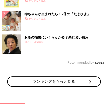
く！ おっぱい・ミルクの基本と夏のトラブル 解決テ
赤ちゃん・育児
ク
赤ちゃんが生まれたら！2冊の「たまひよ」
赤ちゃん・育児
お墓の撤去にいくらかかる？墓じまい費用
PR(くらしの話題)
Recommended by
ランキングをもっと見る