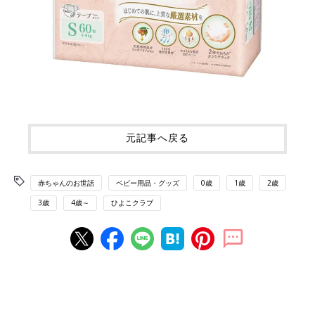
元記事へ戻る
赤ちゃんのお世話
ベビー用品・グッズ
0歳
1歳
2歳
3歳
4歳～
ひよこクラブ