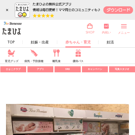
×
内祝い
SHOP
メニュー
TOP
妊娠・出産
赤ちゃん・育児
妊活
育児グッズ
病気・予防接種
離乳食
優待パス
ひよこクラブ
アプリ
SNS
キャンペーン
写真スタジオ