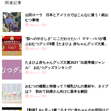
関連記事
山田ローラ 日本とアメリカではこんなに違う！紙お
むつ事情
赤ちゃん・育児
“肌へのやさしさ” にこだわりたい！ ママ・パパが選
ぶおむつグッズ8選【たまひよ 赤ちゃんグッズ大賞
2026】
赤ちゃん・育児
たまひよ赤ちゃんグッズ大賞2021 ”出産準備ジャン
ル” おむつグッズランキング
赤ちゃん・育児
おむつの種類と特徴って？哺乳びんの素材や、タイプ
は？ 初めて妊婦さん向けに基本を解説
赤ちゃん・育児
【動画】0ヶ月～1歳ごろまでに赤ちゃんのお世話はど