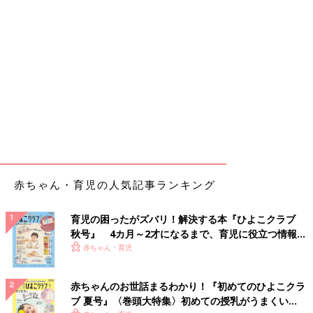
赤ちゃん・育児の人気記事ランキング
育児の困ったがズバリ！解決する本『ひよこクラブ
秋号』 4カ月～2才になるまで、育児に役立つ情報が
いっぱい！
赤ちゃん・育児
赤ちゃんのお世話まるわかり！『初めてのひよこクラ
ブ 夏号』〈巻頭大特集〉初めての授乳がうまくい