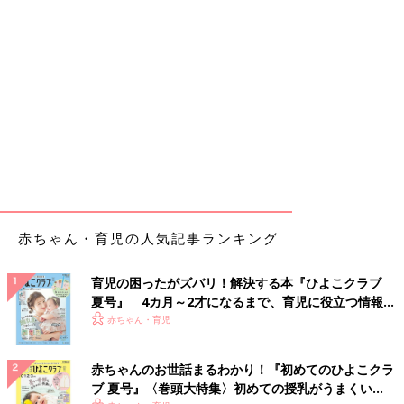
赤ちゃん・育児の人気記事ランキング
育児の困ったがズバリ！解決する本『ひよこクラブ
夏号』 4カ月～2才になるまで、育児に役立つ情報が
いっぱい！
赤ちゃん・育児
赤ちゃんのお世話まるわかり！『初めてのひよこクラ
ブ 夏号』〈巻頭大特集〉初めての授乳がうまくい