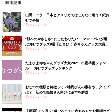
関連記事
山田ローラ 日本とアメリカではこんなに違う！紙お
むつ事情
赤ちゃん・育児
“肌へのやさしさ” にこだわりたい！ ママ・パパが選
ぶおむつグッズ8選【たまひよ 赤ちゃんグッズ大賞
2026】
赤ちゃん・育児
たまひよ赤ちゃんグッズ大賞2021 ”出産準備ジャン
ル” おむつグッズランキング
赤ちゃん・育児
おむつの種類と特徴って？哺乳びんの素材や、タイプ
は？ 初めて妊婦さん向けに基本を解説
赤ちゃん・育児
【動画】0ヶ月～1歳ごろまでに赤ちゃんのお世話はど