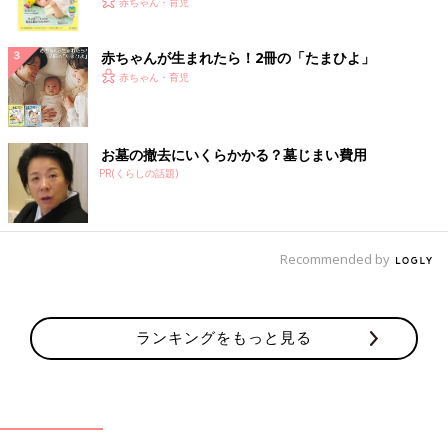
く！ おっぱい・ミルクの基本と夏のトラブル 解決テ
赤ちゃん・育児
ク
赤ちゃんが生まれたら！2冊の「たまひよ」
赤ちゃん・育児
お墓の撤去にいくらかかる？墓じまい費用
PR(くらしの話題)
Recommended by
ランキングをもっと見る