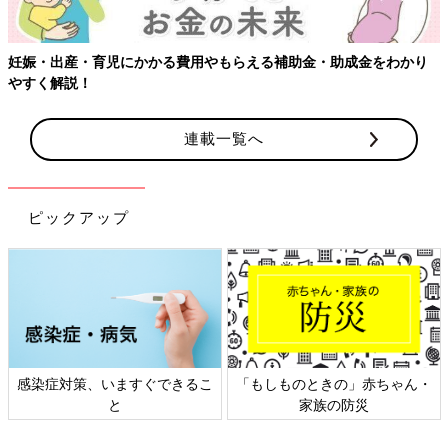
【ワクチン接種できるものも】妊婦の感染症対策、知っておいて！
連載一覧へ
ピックアップ
日本外来小児科学会リーフレッ
六星占術 細木かおりさんの人生
ト検討会
相談