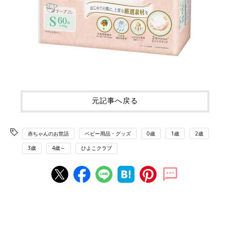
元記事へ戻る
赤ちゃんのお世話
ベビー用品・グッズ
0歳
1歳
2歳
3歳
4歳～
ひよこクラブ