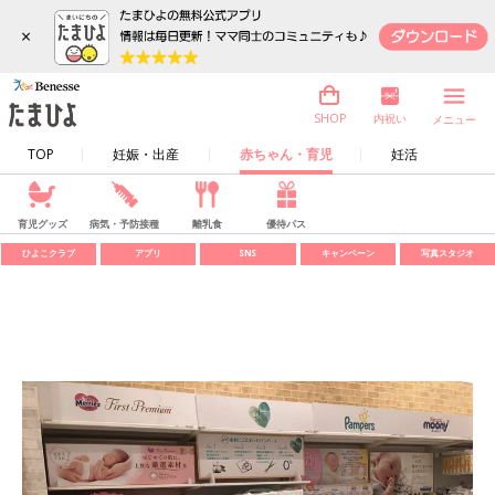
×
内祝い
SHOP
メニュー
TOP
妊娠・出産
赤ちゃん・育児
妊活
育児グッズ
病気・予防接種
離乳食
優待パス
ひよこクラブ
アプリ
SNS
キャンペーン
写真スタジオ