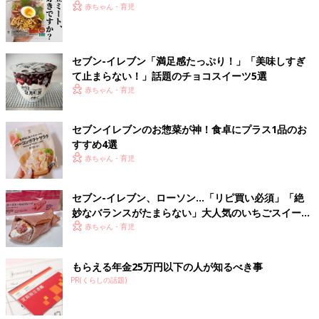
赤ちゃん・育児
セブン-イレブン「満足感たっぷり！」「美味しすぎ
て止まらない！」話題のチョコスイーツ5選
赤ちゃん・育児
セブンイレブンのお惣菜が神！食卓にプラス1品のお
すすめ4選
赤ちゃん・育児
セブン-イレブン、ローソン…「リピ買い必須」「絶
妙なバランスがたまらない」大人気のいちごスイーツ
4選
赤ちゃん・育児
もらえる年金25万円以下の人が知るべき事
PR(くらしの話題)