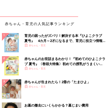
赤ちゃん・育児の人気記事ランキング
育児の困ったがズバリ！解決する本『ひよこクラブ
夏号』 4カ月～2才になるまで、育児に役立つ情報が
いっぱい！
赤ちゃん・育児
赤ちゃんのお世話まるわかり！『初めてのひよこクラ
ブ 夏号』〈巻頭大特集〉初めての授乳がうまくい
く！ おっぱい・ミルクの基本と夏のトラブル 解決テ
赤ちゃん・育児
ク
赤ちゃんが生まれたら！2冊の「たまひよ」
赤ちゃん・育児
お墓の撤去にいくらかかる？墓じまい費用