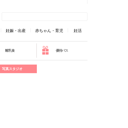
妊娠・出産
赤ちゃん・育児
妊活
離乳食
優待パス
写真スタジオ