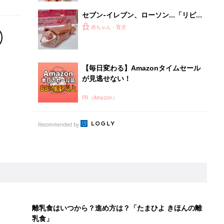
セブン-イレブン、ローソン…「リピ
買い必須」「絶妙なバランスがたまら
赤ちゃん・育児
ない」大人気のいちごスイーツ4選
【毎日変わる】Amazonタイムセール
が見逃せない！
PR（Amazon）
Recommended by
離乳食はいつから？進め方は？「たまひよ きほんの離
乳食」