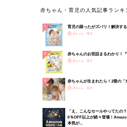
赤ちゃん・育児の人気記事ランキ
育児の困ったがズバリ！解決する
『ひよこクラブ 夏号』 4カ月～
赤ちゃん・育児
になるまで、育児に役立つ情報が
ぱい！
赤ちゃんのお世話まるわかり！『
てのひよこクラブ 夏号』〈巻頭
赤ちゃん・育児
集〉初めての授乳がうまくいく！
っぱい・ミルクの基本と夏のトラ
解決テク
赤ちゃんが生まれたら！2冊の「
ひよ」
赤ちゃん・育児
「え、こんなセールやってたの？
0％OFF以上が続々登場！Amazo
本気が...