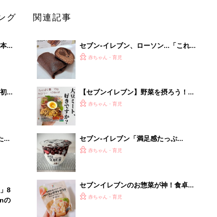
ング
関連記事
本
セブン-イレブン、ローソン…「これ
2才
はリピしたい」「贅沢すぎ」話題のチ
赤ちゃん・育児
いっ
ョコスイーツ4選
初め
【セブンイレブン】野菜を摂ろう！超
大特
絶品サラダ4選
赤ちゃん・育児
 お
ブル
たま
セブン-イレブン「満足感たっぷ
り！」「美味しすぎて止まらない！」
赤ちゃん・育児
話題のチョコスイーツ5選
セブンイレブンのお惣菜が神！食卓に
」8
プラス1品のおすすめ4選
赤ちゃん・育児
nの