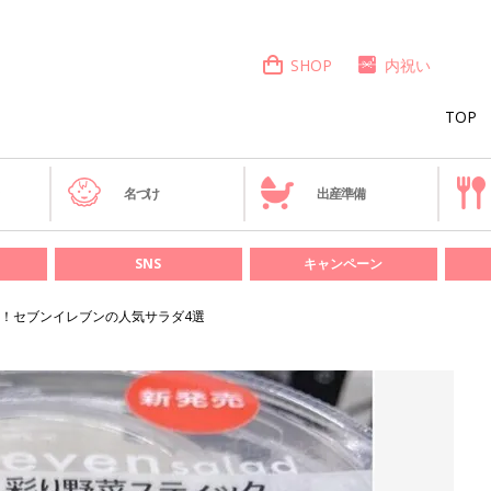
SHOP
内祝い
TOP
き
名づけ
出産準備
SNS
キャンペーン
！セブンイレブンの人気サラダ4選