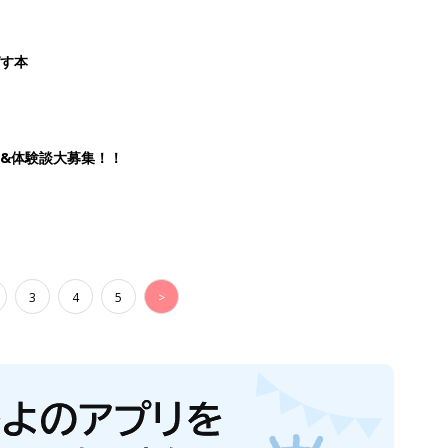
ばす本
&体験談大募集！！
3
4
5
>