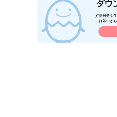
妊娠日数や
妊娠中か