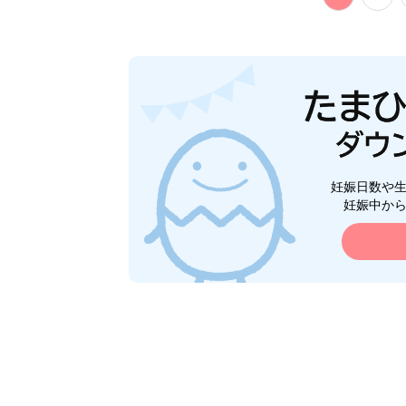
妊娠日数や
妊娠中か