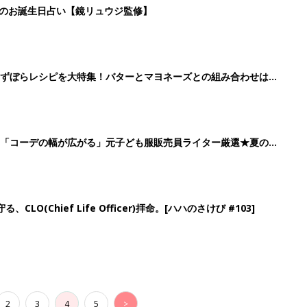
日のお誕生日占い【鏡リュウジ監修】
」ずぼらレシピを大特集！バターとマヨネーズとの組み合わせは栄
」「コーデの幅が広がる」元子ども服販売員ライター厳選★夏のバ
LO(Chief Life Officer)拝命。[ハハのさけび #103]
2
3
4
5
>