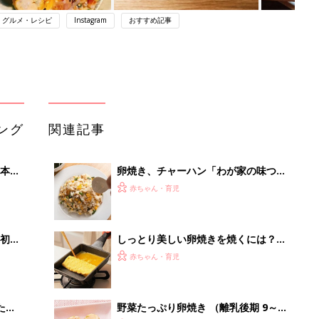
・グルメ・レシピ
Instagram
おすすめ記事
ング
関連記事
本
卵焼き、チャーハン「わが家の味つ
2才
け」こうなってます！
赤ちゃん・育児
いっ
初め
しっとり美しい卵焼きを焼くには？マ
大特
マたちが裏技を直伝！
赤ちゃん・育児
 お
ブル
たま
野菜たっぷり卵焼き （離乳後期 9～