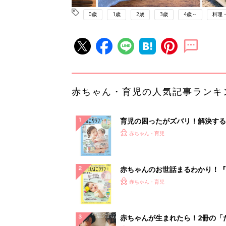
0歳
1歳
2歳
3歳
4歳～
料理
赤ちゃん・育児の人気記事ランキ
育児の困ったがズバリ！解決する
『ひよこクラブ 夏号』 4カ月～
赤ちゃん・育児
になるまで、育児に役立つ情報が
ぱい！
赤ちゃんのお世話まるわかり！『
てのひよこクラブ 夏号』〈巻頭
赤ちゃん・育児
集〉初めての授乳がうまくいく！
っぱい・ミルクの基本と夏のトラ
解決テク
赤ちゃんが生まれたら！2冊の「