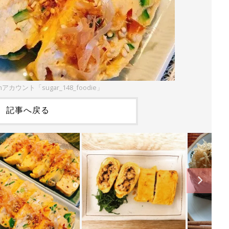
mアカウント「sugar_148_foodie」
記事へ戻る