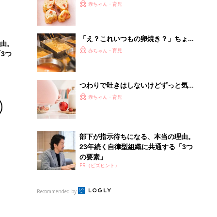
11カ月ごろ）
赤ちゃん・育児
「え？これいつもの卵焼き？」ちょっ
由。
と気をつけるだけで劇的においしくな
赤ちゃん・育児
3つ
るコツって？
つわりで吐きはしないけどずっと気持
ち悪いです。みなさんの食べやすい食
赤ちゃん・育児
べ物は何ですか？－”まいにちのたま
ひよ”の体験談
部下が指示待ちになる、本当の理由。
23年続く自律型組織に共通する「3つ
の要素」
PR（ビズヒント）
Recommended by