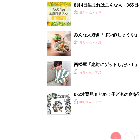
8月4日生まれはこんな人 365
赤ちゃん・育児
みんな大好き「ポン酢しょうゆ
養学的にも最高⁉
赤ちゃん・育児
西松屋「絶対にゲットしたい！
ズりアイテム5選
赤ちゃん・育児
0-2才育児まとめ：子どもの命を守る、C
赤ちゃん・育児
<
1