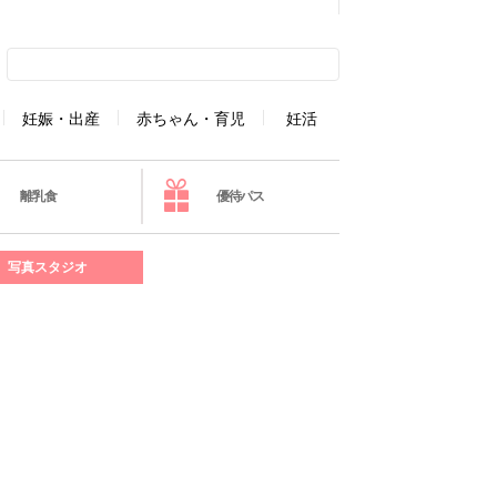
妊娠・出産
赤ちゃん・育児
妊活
離乳食
優待パス
写真スタジオ